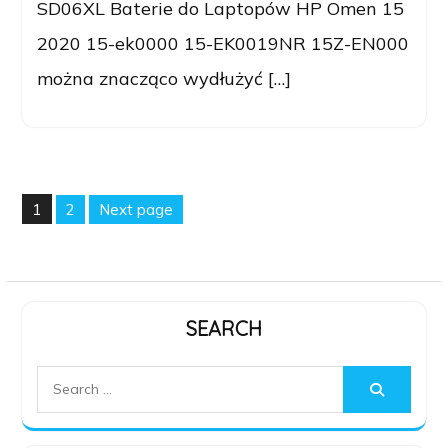
SD06XL Baterie do Laptopów HP Omen 15
2020 15-ek0000 15-EK0019NR 15Z-EN000
można znacząco wydłużyć […]
Posts
1
2
Next page
pagination
Page
Page
SEARCH
Search
for: