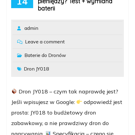
14
pieniędzy? Test + wymiana
baterii
admin
Leave a comment
Baterie do Dronów
Dron JY018
Dron JY018 – czym tak naprawdę jest?
Jeśli wpisujesz w Google:
odpowiedź jest
prosta: JY018 to budżetowy dron
zabawkowy, a nie prawdziwy dron do
nagrywania.
Specyfikacja – czego się