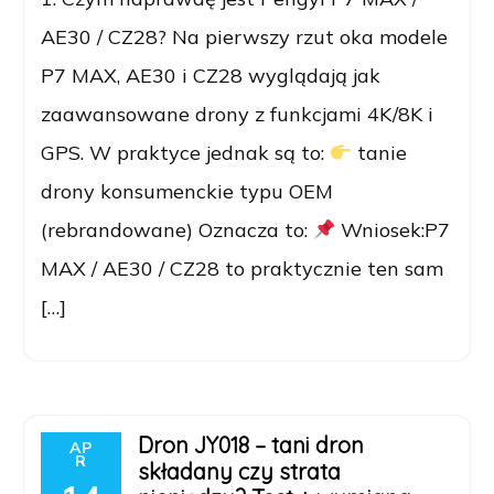
AE30 / CZ28? Na pierwszy rzut oka modele
P7 MAX, AE30 i CZ28 wyglądają jak
zaawansowane drony z funkcjami 4K/8K i
GPS. W praktyce jednak są to:
tanie
drony konsumenckie typu OEM
(rebrandowane) Oznacza to:
Wniosek:P7
MAX / AE30 / CZ28 to praktycznie ten sam
[…]
Dron JY018 – tani dron
AP
R
składany czy strata