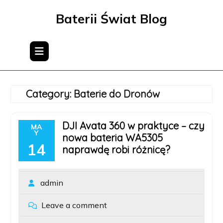
Skip
Baterii Świat Blog
to
content
Category:
Baterie do Dronów
DJI Avata 360 w praktyce – czy
MA
Y
nowa bateria WA5305
14
naprawdę robi różnicę?
admin
Leave a comment