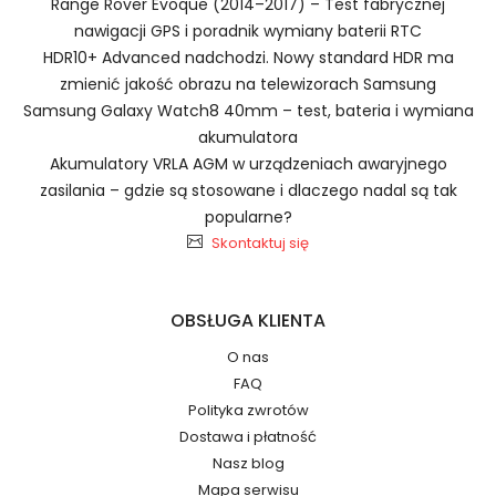
Range Rover Evoque (2014–2017) – Test fabrycznej
nawigacji GPS i poradnik wymiany baterii RTC
Zasilacz Komputerowy HP
HDR10+ Advanced nadchodzi. Nowy standard HDR ma
1.Model urządzenia
839367-003
zmienić jakość obrazu na telewizorach Samsung
Samsung Galaxy Watch8 40mm – test, bateria i wymiana
akumulatora
Akumulatory VRLA AGM w urządzeniach awaryjnego
zasilania – gdzie są stosowane i dlaczego nadal są tak
popularne?
2.Numer produktu baterii
Skontaktuj się
OBSŁUGA KLIENTA
O nas
FAQ
Numer produktu ładowarki
Polityka zwrotów
Dostawa i płatność
Nasz blog
Mapa serwisu