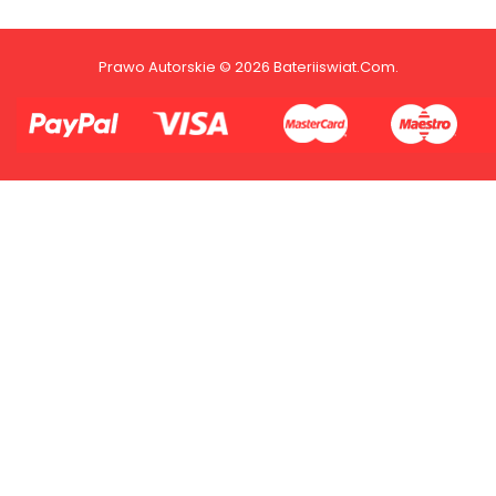
1.Model urządzenia
sprzedawca.
Prawo Autorskie © 2026 Bateriiswiat.com.
2.Numer produktu baterii
Płać jednym kontem. Wystarczy, że
dodasz dane swojej karty kredytowej
lub debetowej do swojego konta
PayPal albo doładujesz je
błyskawicznie ze swojego rachunku
bankowego.
1.Model urządzenia
2.Numer produktu baterii