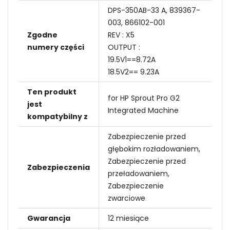
DPS-350AB-33 A, 839367-
003, 866102-001
Zgodne
REV : X5
numery części
OUTPUT :
19.5V1==8.72A
18.5V2== 9.23A
Ten produkt
for HP Sprout Pro G2
jest
Integrated Machine
kompatybilny z
Zabezpieczenie przed
głębokim rozładowaniem,
Zabezpieczenie przed
Zabezpieczenia
przeładowaniem,
Zabezpieczenie
zwarciowe
Gwarancja
12 miesiące