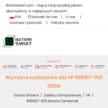
Bateriiswiat.com - kupuj tutaj wysokiej jakości
akumulatory w najlepszych cenach!
PLN
kontakt do nas
|
O nas
|
Dostawa i płatność
|
Polityka zwrotów
Wymiana Ładowarka dla HP 839367-003
350W
Strona Główna
Zasilacz Komputerowy
HP
839367-003 Bateria Zamiennik