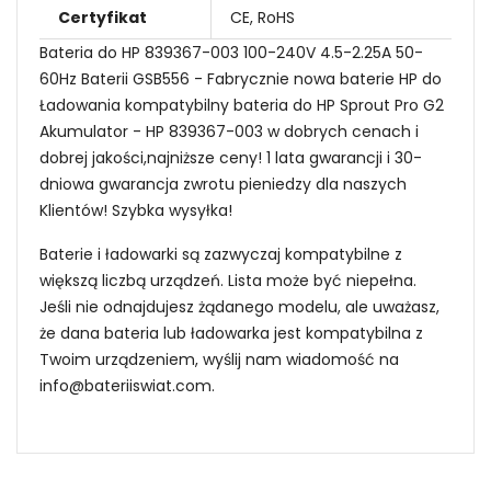
Certyfikat
CE, RoHS
Bateria do HP 839367-003 100-240V 4.5-2.25A 50-
60Hz Baterii GSB556 - Fabrycznie nowa baterie HP do
Ładowania kompatybilny bateria do HP Sprout Pro G2
Akumulator - HP 839367-003 w dobrych cenach i
dobrej jakości,najniższe ceny! 1 lata gwarancji i 30-
dniowa gwarancja zwrotu pieniedzy dla naszych
Klientów! Szybka wysyłka!
Baterie i ładowarki są zazwyczaj kompatybilne z
większą liczbą urządzeń. Lista może być niepełna.
Jeśli nie odnajdujesz żądanego modelu, ale uważasz,
że dana bateria lub ładowarka jest kompatybilna z
Twoim urządzeniem, wyślij nam wiadomość na
info@bateriiswiat.com
.
Sposoby przedłużenia żywotności zasilacz