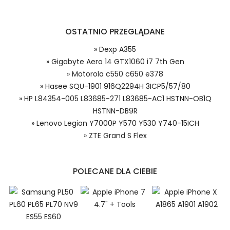
OSTATNIO PRZEGLĄDANE
Model urządzenia
Dzięki ochronie kupujących w
systemie PayPal możesz odzyskać
» Dexp A355
całkowitą wartość zakupu, jeśli
» Gigabyte Aero 14 GTX1060 i7 7th Gen
zakupiony przedmiot do Ciebie nie
» Motorola c550 c650 e378
dotrze lub będzie się znacznie różnić
od opisu.
» Hasee SQU-1901 916Q2294H 3ICP5/57/80
Numer produktu baterii
» HP L84354-005 L83685-271 L83685-AC1 HSTNN-OB1Q
HSTNN-DB9R
» Lenovo Legion Y7000P Y570 Y530 Y740-15ICH
» ZTE Grand S Flex
POLECANE DLA CIEBIE
Niezależnie od tego, czy kupujesz w
kraju, czy za granicą, nie pobieramy od
Ciebie żadnych opłat transakcyjnych*.
Niewielką opłatę uiszcza jedynie
1.Model urządzenia
sprzedawca.