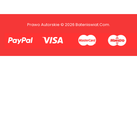
Prawo Autorskie © 2026 Bateriiswiat.com.
2.Numer produktu baterii
Płać jednym kontem. Wystarczy, że
dodasz dane swojej karty kredytowej
lub debetowej do swojego konta
PayPal albo doładujesz je
błyskawicznie ze swojego rachunku
bankowego.
1.Model urządzenia
2.Numer produktu baterii