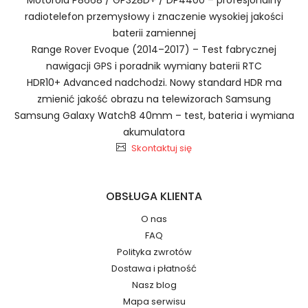
Zasilacz do Laptopa Gigabyte
radiotelefon przemysłowy i znaczenie wysokiej jakości
1.Model urządzenia
PA-1151-76AC
baterii zamiennej
Range Rover Evoque (2014–2017) – Test fabrycznej
nawigacji GPS i poradnik wymiany baterii RTC
HDR10+ Advanced nadchodzi. Nowy standard HDR ma
zmienić jakość obrazu na telewizorach Samsung
Samsung Galaxy Watch8 40mm – test, bateria i wymiana
2.Numer produktu baterii
akumulatora
Skontaktuj się
OBSŁUGA KLIENTA
O nas
Numer produktu ładowarki
FAQ
Polityka zwrotów
Dostawa i płatność
Nasz blog
Mapa serwisu