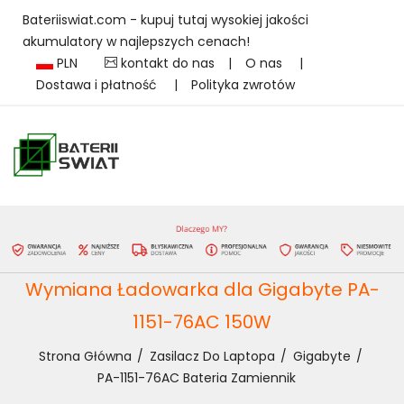
Bateriiswiat.com - kupuj tutaj wysokiej jakości
akumulatory w najlepszych cenach!
PLN
kontakt do nas
|
O nas
|
Dostawa i płatność
|
Polityka zwrotów
Wymiana Ładowarka dla Gigabyte PA-
1151-76AC 150W
Strona Główna
Zasilacz Do Laptopa
Gigabyte
PA-1151-76AC Bateria Zamiennik