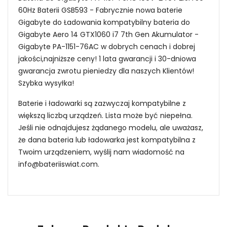
60Hz Baterii GSB593 - Fabrycznie nowa baterie
Gigabyte do Ładowania kompatybilny bateria do
Gigabyte Aero 14 GTX1060 i7 7th Gen Akumulator -
Gigabyte PA-1151-76AC w dobrych cenach i dobrej
jakości,najniższe ceny! 1 lata gwarancji i 30-dniowa
gwarancja zwrotu pieniedzy dla naszych Klientów!
Szybka wysyłka!
Baterie i ładowarki są zazwyczaj kompatybilne z
większą liczbą urządzeń. Lista może być niepełna.
Jeśli nie odnajdujesz żądanego modelu, ale uważasz,
że dana bateria lub ładowarka jest kompatybilna z
Twoim urządzeniem, wyślij nam wiadomość na
info@bateriiswiat.com
.
Sposoby przedłużenia żywotności zasilacz
Niezawodność i pewność