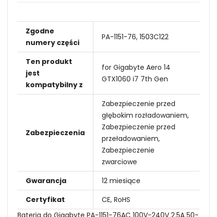
Zgodne
PA-1151-76, 1503C122
numery części
Ten produkt
for Gigabyte Aero 14
jest
GTX1060 i7 7th Gen
kompatybilny z
Zabezpieczenie przed
głębokim rozładowaniem,
Zabezpieczenie przed
Zabezpieczenia
przeładowaniem,
Zabezpieczenie
zwarciowe
Gwarancja
12 miesiące
Certyfikat
CE, RoHS
Bateria do Gigabyte PA-1151-76AC 100V-240V 2.5A 50-