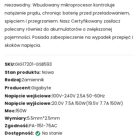
niezawodny. Wbudowany mikroprocesor kontroluje
natężenie prądu, chroniąc baterię przed przeładowaniem,
spięciem i przegrzaniem. Nasz Certyfikowany zasilacz
polecany również do akumulatorów o zwiększonej
pojemności. Posiada zabezpieczenie na wypadek przepięć i
skoków napięcia.
SKU:
GIG17201-GSB593
Stan produktu:
Nowa
Rodzaj:
Zamiennik
Producent:
Gigabyte
Napięcie wejściowe:
100V-240V 2.5A 50-60Hz
Napięcie wyjściowe:
20.0V 7.5A 150W(19.5V 7.7A 150W)
Moc:
150W
Wymiary:
5.5mm*2.5mm
Zgodność:
PA-1151-76AC
Dostępność:
Na stanie