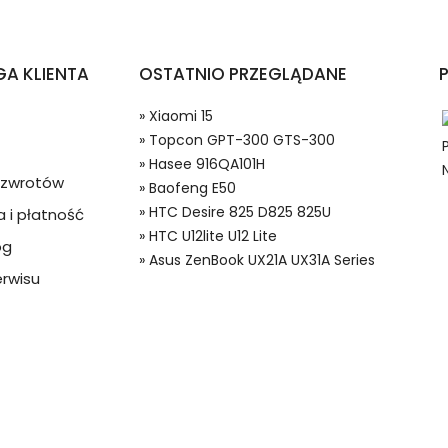
tfonów i Telefonów Xiaomi 15?
A KLIENTA
OSTATNIO PRZEGLĄDANE
» Xiaomi 15
» Topcon GPT-300 GTS-300
» Hasee 916QA101H
a zwrotów
» Baofeng E50
» HTC Desire 825 D825 825U
 i płatność
» HTC U12lite U12 Lite
og
 w systemie PayPal możesz odzyskać całkowitą wartość za
» Asus ZenBook UX21A UX31A Series
rie do Smartfonów i Telefonów, Alternatywna bateria do Xiaomi
ze lub będzie się znacznie różnić od opisu.
rwisu