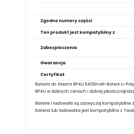
Zgodne numery części
Ten produkt jest kompatybilny z
Zabezpieczenia
Gwarancja
Certyfikat
Bateria do Xiaomi BP4U 5400mAh Baterii Li-Pol
BP4U w dobrych cenach i dobrej jakości,najniżs
Baterie i ładowarki są zazwyczaj kompatybilne 
bateria lub ładowarka jest kompatybilna z Tw
Jak mogę znaleźć odpowiednią Baterie do