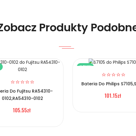
Zobacz Produkty Podobn
Y
NOWY
elefonów Xiaomi BP4U?
Bateria Do Philips S7105,
eria Do Fujitsu RA54310-
101.15zł
0102,RA54310-0102
105.55zł
Telefonów Xiaomi BP4U