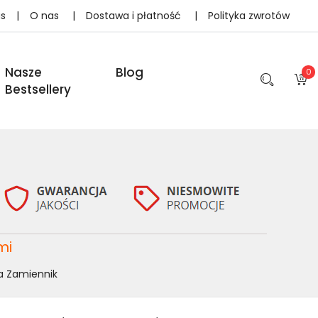
as
|
O nas
|
Dostawa i płatność
|
Polityka zwrotów
Nasze
Blog
0
Bestsellery
mi
a Zamiennik