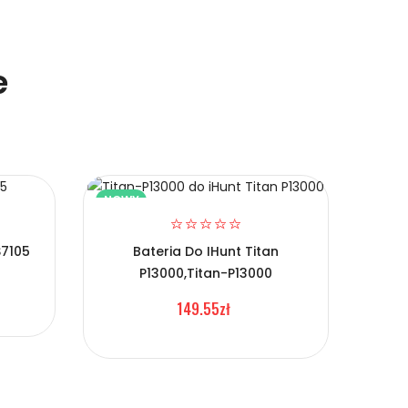
e
NOWY
NOW
S7105
Bateria Do IHunt Titan
P13000,Titan-P13000
Ba
149.55zł