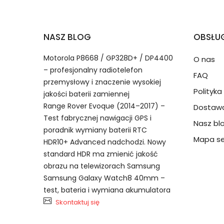
2.Numer produktu baterii
Jak przedłużyć żywotność Baterie do Smar
NASZ BLOG
OBSŁUG
Numer produktu ładowarki
Motorola P8668 / GP328D+ / DP4400
O nas
– profesjonalny radiotelefon
FAQ
przemysłowy i znaczenie wysokiej
Polityk
jakości baterii zamiennej
Range Rover Evoque (2014–2017) –
Dostawa
Test fabrycznej nawigacji GPS i
Nasz bl
Model urządzenia
Dzięki ochronie kupujących
poradnik wymiany baterii RTC
Xiaomi BP4U bateria, BP4U Bate
przedmiot do Ciebie nie dotr
Mapa se
HDR10+ Advanced nadchodzi. Nowy
standard HDR ma zmienić jakość
obrazu na telewizorach Samsung
Numer produktu baterii
Samsung Galaxy Watch8 40mm –
test, bateria i wymiana akumulatora
Skontaktuj się