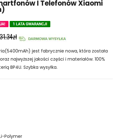
martfonów I Telefonów Xiaomi
h)
31.34zł
ia(5400mAh) jest fabrycznie nowa, która została
raz najwyższej jakości części i materiałów. 100%
erią BP4U. Szybka wysyłka.
Li-Polymer