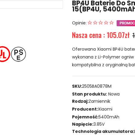
BP4U Baterie Do S
15(BP4U, 5400mA
Opinie:
Nasza cena : 105.07zł
1
Oferowana Xiaomi BP4U bater
wykonana z Li-Polymer ogniw o
kompatybilna z oryginalną bat
SKU:
2505BA0878M
Stan produktu:
Nowa
Rodzaj:
Zamiennik
Producent:
Xiaomi
Pojemność:
5400mAh
Napięcie:
3.85V
Technologia akumulatora: