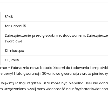
BP4U
for Xiaomi 15
Zabezpieczenie przed głębokim rozładowaniem, Zabezpiecze
zwarciowe
12 miesiące
CE, RoHS
ymer - Fabrycznie nowa baterie Xiaomi do Ładowania kompatybil
ze ceny! 1 lata gwarancji i 30-dniowa gwarancja zwrotu pieniedzy
z większą liczbą urządzeń. Lista może być niepełna. Jeśli nie od
oim urządzeniem, wyślij nam wiadomość na
info@bateriiswiat.co
 Smartfonów i Telefonów Xiaomi BP4U?