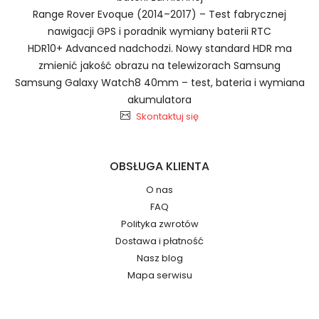
Range Rover Evoque (2014–2017) – Test fabrycznej
Szybka dostawa
nawigacji GPS i poradnik wymiany baterii RTC
HDR10+ Advanced nadchodzi. Nowy standard HDR ma
zmienić jakość obrazu na telewizorach Samsung
Samsung Galaxy Watch8 40mm – test, bateria i wymiana
Baterie do Sterowników PLC
2.Numer produktu baterii
akumulatora
Inovance S6-C4
Skontaktuj się
OBSŁUGA KLIENTA
O nas
Jak przedłużyć żywotność Baterie do
Numer produktu ładowarki
FAQ
Sterowników PLC Inovance SV620 680 SV510N
Polityka zwrotów
PSV630N P660N?
Dostawa i płatność
Nasz blog
Mapa serwisu