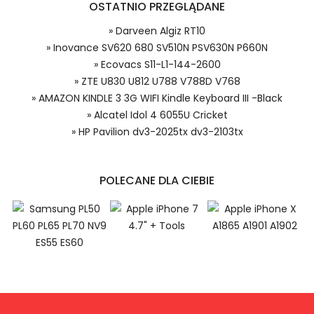
OSTATNIO PRZEGLĄDANE
Model urządzenia
Dzięki ochronie kupujących w
systemie PayPal możesz odzyskać
» Darveen Algiz RT10
całkowitą wartość zakupu, jeśli
» Inovance SV620 680 SV510N PSV630N P660N
zakupiony przedmiot do Ciebie nie
» Ecovacs S11-L1-144-2600
dotrze lub będzie się znacznie różnić
od opisu.
» ZTE U830 U812 U788 V788D V768
Numer produktu baterii
» AMAZON KINDLE 3 3G WIFI Kindle Keyboard III -Black
» Alcatel Idol 4 6055U Cricket
» HP Pavilion dv3-2025tx dv3-2103tx
Inovance S6-C4 bateria, S6-C4
Baterie do Sterowników PLC, Alternatywna bateria do
Inovance S6-C4,Inovance SV620 680 SV510N PSV630N
POLECANE DLA CIEBIE
P660N akumulator.
Niezależnie od tego, czy kupujesz w
kraju, czy za granicą, nie pobieramy od
Ciebie żadnych opłat transakcyjnych*.
Niewielką opłatę uiszcza jedynie
1.Model urządzenia
sprzedawca.