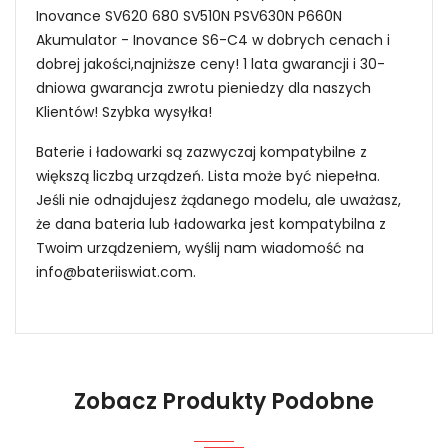
Inovance SV620 680 SV510N PSV630N P660N
Akumulator - Inovance S6-C4 w dobrych cenach i
dobrej jakości,najniższe ceny! 1 lata gwarancji i 30-
dniowa gwarancja zwrotu pieniedzy dla naszych
Klientów! Szybka wysyłka!
Baterie i ładowarki są zazwyczaj kompatybilne z
większą liczbą urządzeń. Lista może być niepełna.
Jeśli nie odnajdujesz żądanego modelu, ale uważasz,
że dana bateria lub ładowarka jest kompatybilna z
Twoim urządzeniem, wyślij nam wiadomość na
info@bateriiswiat.com
.
Jak mogę znaleźć odpowiednią Baterie do
Sterowników PLC Inovance S6-C4?
Zobacz Produkty Podobne
1.Model urządzenia
Niezawodność i pewność