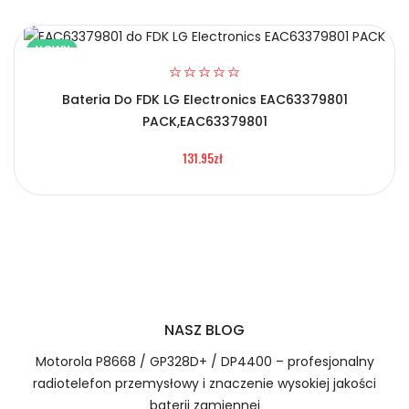
NOWY
Bateria Do FDK LG EIectronics EAC63379801
2.Numer produktu baterii
PACK,EAC63379801
Certyfikaty bezpieczeństwa i zgodności
131.95zł
Bateria Inovance S6-C4
Numer produktu ładowarki
Prawo zwrotu w ciągu 30 dni
Jak naładować Baterie do Sterowników PLC
Inovance S6-C4?
NASZ BLOG
Motorola P8668 / GP328D+ / DP4400 – profesjonalny
radiotelefon przemysłowy i znaczenie wysokiej jakości
1.Model urządzenia
baterii zamiennej