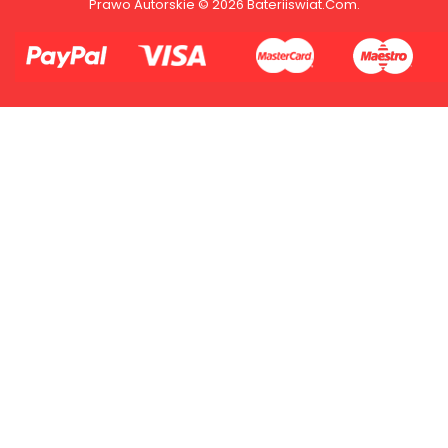
Prawo Autorskie © 2026 Bateriiswiat.com.
2.Numer produktu baterii
Płać jednym kontem. Wystarczy, że
dodasz dane swojej karty kredytowej
lub debetowej do swojego konta
PayPal albo doładujesz je
błyskawicznie ze swojego rachunku
bankowego.
1.Model urządzenia
2.Numer produktu baterii