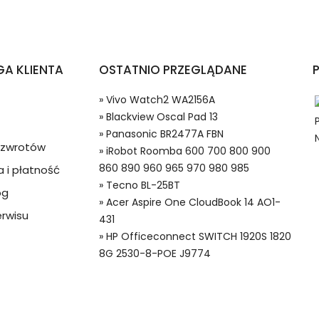
arków Vivo Watch2 WA2156A?
A KLIENTA
OSTATNIO PRZEGLĄDANE
» Vivo Watch2 WA2156A
» Blackview Oscal Pad 13
» Panasonic BR2477A FBN
a zwrotów
» iRobot Roomba 600 700 800 900
860 890 960 965 970 980 985
 i płatność
 w systemie PayPal możesz odzyskać całkowitą wartość za
» Tecno BL-25BT
og
erie do Zegarków, Alternatywna bateria do Vivo BW-A9,Vivo Wa
ze lub będzie się znacznie różnić od opisu.
» Acer Aspire One CloudBook 14 AO1-
rwisu
431
» HP Officeconnect SWITCH 1920S 1820
8G 2530-8-POE J9774