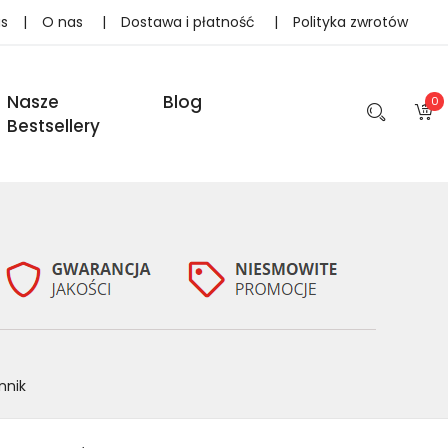
as
|
O nas
|
Dostawa i płatność
|
Polityka zwrotów
Nasze
Blog
0
Bestsellery
nnik