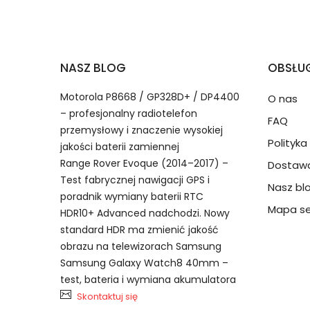
2.Numer produktu baterii
Jak przedłużyć żywotność Baterie do Zeg
NASZ BLOG
OBSŁUG
Numer produktu ładowarki
Motorola P8668 / GP328D+ / DP4400
O nas
– profesjonalny radiotelefon
FAQ
przemysłowy i znaczenie wysokiej
Polityk
jakości baterii zamiennej
Range Rover Evoque (2014–2017) –
Dostawa
Model urządzenia
Dzięki ochronie kupujących
Test fabrycznej nawigacji GPS i
Nasz bl
Vivo BW-A9 bateria, BW-A9 Bat
przedmiot do Ciebie nie dotr
poradnik wymiany baterii RTC
Mapa se
HDR10+ Advanced nadchodzi. Nowy
standard HDR ma zmienić jakość
Numer produktu baterii
obrazu na telewizorach Samsung
Samsung Galaxy Watch8 40mm –
test, bateria i wymiana akumulatora
Skontaktuj się