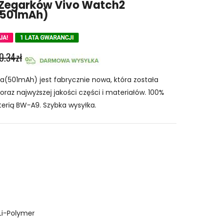
 Zegarków Vivo Watch2
 501mAh)
0.34zł
(501mAh) jest fabrycznie nowa, która została
raz najwyższej jakości części i materiałów. 100%
terią BW-A9. Szybka wysyłka.
Li-Polymer