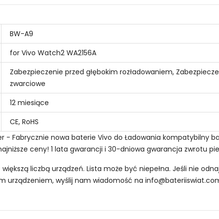
BW-A9
for Vivo Watch2 WA2156A
Zabezpieczenie przed głębokim rozładowaniem, Zabezpiecze
zwarciowe
12 miesiące
CE, RoHS
mer - Fabrycznie nowa baterie Vivo do Ładowania kompatybilny 
ajniższe ceny! 1 lata gwarancji i 30-dniowa gwarancja zwrotu pi
z większą liczbą urządzeń. Lista może być niepełna. Jeśli nie od
oim urządzeniem, wyślij nam wiadomość na
info@bateriiswiat.co
 Zegarków Vivo BW-A9?