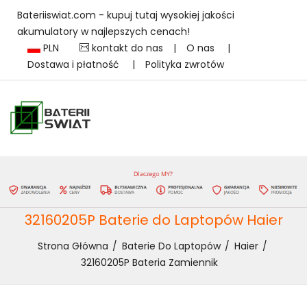
Bateriiswiat.com - kupuj tutaj wysokiej jakości
akumulatory w najlepszych cenach!
PLN
kontakt do nas
|
O nas
|
Dostawa i płatność
|
Polityka zwrotów
32160205P Baterie do Laptopów Haier
Strona Główna
Baterie Do Laptopów
Haier
32160205P Bateria Zamiennik