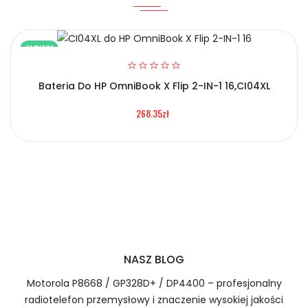
NOWY
Bateria Do HP OmniBook X Flip 2-IN-1 16,CI04XL
2.Numer produktu baterii
268.35zł
Certyfikaty bezpieczeństwa i zgodności
Bateria Haier 32160205P
Numer produktu ładowarki
Prawo zwrotu w ciągu 30 dni
Jak naładować Baterie do Laptopów Haier
32160205P?
NASZ BLOG
Motorola P8668 / GP328D+ / DP4400 – profesjonalny
radiotelefon przemysłowy i znaczenie wysokiej jakości
1.Model urządzenia