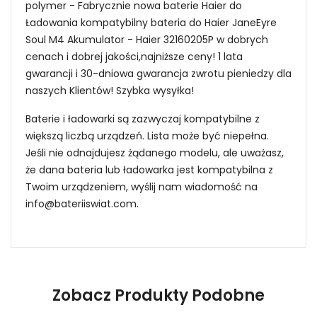
polymer - Fabrycznie nowa baterie Haier do
Ładowania kompatybilny bateria do Haier JaneEyre
Soul M4 Akumulator - Haier 32160205P w dobrych
cenach i dobrej jakości,najniższe ceny! 1 lata
gwarancji i 30-dniowa gwarancja zwrotu pieniedzy dla
naszych Klientów! Szybka wysyłka!
Baterie i ładowarki są zazwyczaj kompatybilne z
większą liczbą urządzeń. Lista może być niepełna.
Jeśli nie odnajdujesz żądanego modelu, ale uważasz,
że dana bateria lub ładowarka jest kompatybilna z
Twoim urządzeniem, wyślij nam wiadomość na
info@bateriiswiat.com
.
Jak mogę znaleźć odpowiednią Baterie do
Laptopów Haier 32160205P?
Zobacz Produkty Podobne
1.Model urządzenia
Niezawodność i pewność