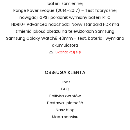
baterii zamiennej
Range Rover Evoque (2014–2017) – Test fabrycznej
Szybka dostawa
nawigacji GPS i poradnik wymiany baterii RTC
HDR10+ Advanced nadchodzi. Nowy standard HDR ma
zmienić jakość obrazu na telewizorach Samsung
Samsung Galaxy Watch8 40mm – test, bateria i wymiana
Baterie do Laptopów Haier
2.Numer produktu baterii
akumulatora
32160205P
Skontaktuj się
OBSŁUGA KLIENTA
Jak przedłużyć żywotność Baterie do Laptopów
O nas
Haier JaneEyre Soul M4?
Numer produktu ładowarki
FAQ
Polityka zwrotów
Dostawa i płatność
Nasz blog
Mapa serwisu