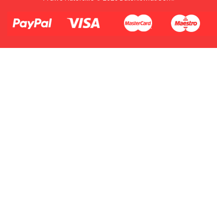
2.Numer produktu baterii
Płać jednym kontem. Wystarczy, że
dodasz dane swojej karty kredytowej
lub debetowej do swojego konta
PayPal albo doładujesz je
błyskawicznie ze swojego rachunku
bankowego.
1.Model urządzenia
2.Numer produktu baterii