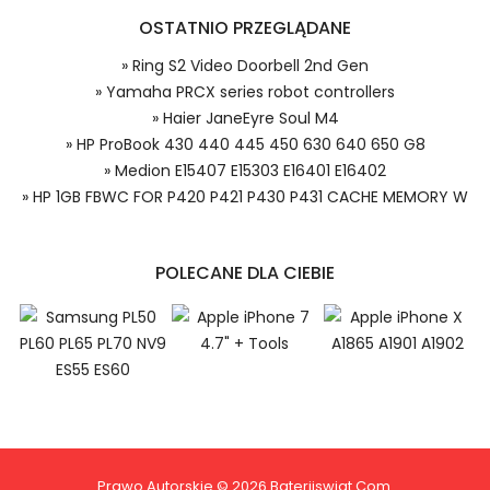
OSTATNIO PRZEGLĄDANE
Model urządzenia
Dzięki ochronie kupujących w
systemie PayPal możesz odzyskać
» Ring S2 Video Doorbell 2nd Gen
całkowitą wartość zakupu, jeśli
» Yamaha PRCX series robot controllers
zakupiony przedmiot do Ciebie nie
» Haier JaneEyre Soul M4
dotrze lub będzie się znacznie różnić
od opisu.
» HP ProBook 430 440 445 450 630 640 650 G8
Numer produktu baterii
» Medion E15407 E15303 E16401 E16402
Haier 32160205P bateria, 32160205P
» HP 1GB FBWC FOR P420 P421 P430 P431 CACHE MEMORY W
Baterie do Laptopów, Alternatywna bateria do Haier
32160205P,Haier JaneEyre Soul M4 akumulator.
POLECANE DLA CIEBIE
Niezależnie od tego, czy kupujesz w
kraju, czy za granicą, nie pobieramy od
Ciebie żadnych opłat transakcyjnych*.
Niewielką opłatę uiszcza jedynie
1.Model urządzenia
sprzedawca.
Prawo Autorskie © 2026 Bateriiswiat.com.