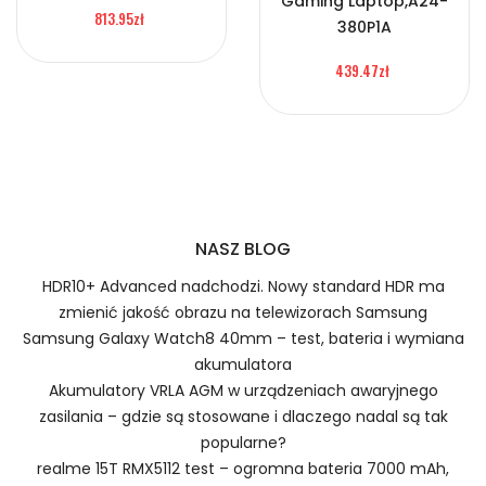
Gaming Laptop,A24-
813.95zł
Asus ADP-240EB-B,Asus ROG Zephyrus G14 G16 2025
380P1A
2024 Rectangle Tip Ładowarka.
439.47zł
Szybka dostawa
1.Model urządzenia
Zasilacz do Laptopa Asus ADP-
240EB-B
NASZ BLOG
HDR10+ Advanced nadchodzi. Nowy standard HDR ma
zmienić jakość obrazu na telewizorach Samsung
Samsung Galaxy Watch8 40mm – test, bateria i wymiana
2.Numer produktu baterii
akumulatora
Akumulatory VRLA AGM w urządzeniach awaryjnego
zasilania – gdzie są stosowane i dlaczego nadal są tak
popularne?
realme 15T RMX5112 test – ogromna bateria 7000 mAh,