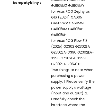
kompatybilny z
GU605MZ GU605MY
for Asus ROG Zephyrus
G16 (2024) GA605
GA605WV GA605WI
GA605KM GA605KP
GA605KH
for Asus ROG Flow Z13
(2025) GZ302 GZ302EA
GZ302EA-DS96 GZ302EA-
XS96 GZ302EA-XS99
GZ302EA-R9641TB
Two things to note when
purchasing a power
supply: 1. Please verify the
power supply's wattage
(input and output). 2.
Carefully check the
interface where the