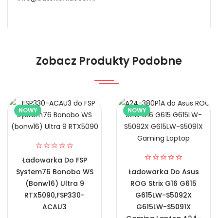
Sposoby przedłużenia żywotności zasilacz
Niezawodność i pewność
Zobacz Produkty Podobne
1.Model urządzenia
Certyfikaty bezpieczeństwa i zgodności
NOWY
NOWY
2.Numer produktu baterii
Ładowarka Do FSP
System76 Bonobo WS
Ładowarka Do Asus
(bonw16) Ultra 9
ROG Strix G16 G615
Prawo zwrotu w ciągu 30 dni
RTX5090,FSP330-
G615LW-S5092X
Zasilacz Asus ADP-240EB-B, Zasilacz
ACAU3
G615LW-S5091X
Numer produktu ładowarki
do Laptopa ADP-240EB-B, Alternatywna Ładowarka do