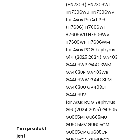
(HN7306) HN7306WI
HN7306WU HN7306WV
for Asus ProArt P16
(H7606) H7606WI
H7606WU H7606WV
H7606WP H7606WM
for Asus ROG Zephyrus
G14 (2025 2024) GA403
GA403WP GA403WM
GA403UP GA403WR
GA403WW GA403UM
GA403UU GA403UI
GA403UV
for Asus ROG Zephyrus
G16 (2024 2025) GU605
GU605MI GU605MU
GU605MV GU605CM
Ten produkt
GU605CP GU605CR
jest
GU605CW GU605CX