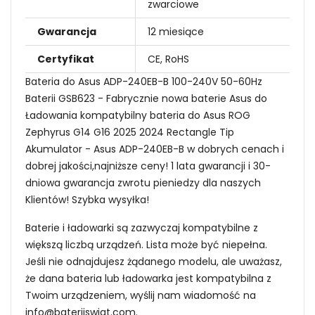
zwarciowe
Gwarancja
12 miesiące
Certyfikat
CE, RoHS
Bateria do Asus ADP-240EB-B 100-240V 50-60Hz
Baterii GSB623 - Fabrycznie nowa baterie Asus do
Ładowania kompatybilny bateria do Asus ROG
Zephyrus G14 G16 2025 2024 Rectangle Tip
Akumulator - Asus ADP-240EB-B w dobrych cenach i
dobrej jakości,najniższe ceny! 1 lata gwarancji i 30-
dniowa gwarancja zwrotu pieniedzy dla naszych
Klientów! Szybka wysyłka!
Baterie i ładowarki są zazwyczaj kompatybilne z
większą liczbą urządzeń. Lista może być niepełna.
Jeśli nie odnajdujesz żądanego modelu, ale uważasz,
że dana bateria lub ładowarka jest kompatybilna z
Twoim urządzeniem, wyślij nam wiadomość na
info@bateriiswiat.com
.