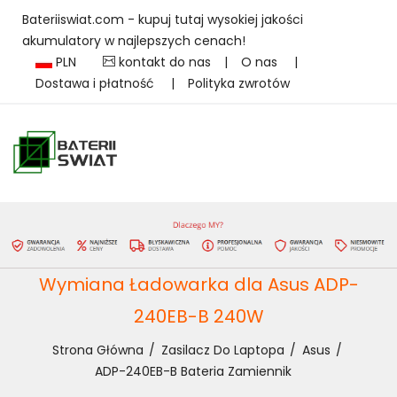
Bateriiswiat.com - kupuj tutaj wysokiej jakości
akumulatory w najlepszych cenach!
PLN
kontakt do nas
|
O nas
|
Dostawa i płatność
|
Polityka zwrotów
Wymiana Ładowarka dla Asus ADP-
240EB-B 240W
Strona Główna
Zasilacz Do Laptopa
Asus
ADP-240EB-B Bateria Zamiennik