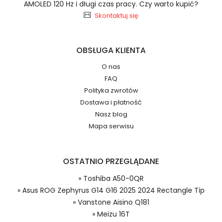
AMOLED 120 Hz i długi czas pracy. Czy warto kupić?
Numer produktu ładowarki
Skontaktuj się
OBSŁUGA KLIENTA
O nas
FAQ
Polityka zwrotów
Dzięki ochronie kupujących w
Dostawa i płatność
systemie PayPal możesz odzyskać
Model urządzenia
całkowitą wartość zakupu, jeśli
Nasz blog
zakupiony przedmiot do Ciebie nie
Mapa serwisu
dotrze lub będzie się znacznie różnić
od opisu.
Numer produktu baterii
OSTATNIO PRZEGLĄDANE
» Toshiba A50-0QR
» Asus ROG Zephyrus G14 G16 2025 2024 Rectangle Tip
» Vanstone Aisino Q181
» Meizu 16T