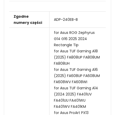
Zgodne
ADP-240EB-B
numery części
for Asus ROG Zephyrus
G14 G16 2025 2024
Rectangle Tip
for Asus TUF Gaming A18
(2025) FA808UP FA808UM
FA808UH
for Asus TUF Gaming A16
(2025) FA608UP FA608UM
FA608WV FA608WI
for Asus TUF Gaming A14
(2024 2025) FA401UV
FA401UU FA401WU
FA401WV FA401KM
for Asus ProArt PX13