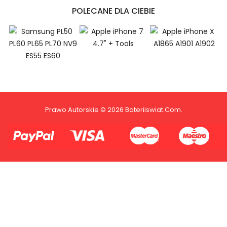
13500H Baterie do Laptopów, Alternatywna bateria do
POLECANE DLA CIEBIE
Asus ASUS Vivobook 15i 2023 Series: i5-13500H,ASUS
Vivobook 15i 2023 Series: i5-13500H akumulator.
Niezależnie od tego, czy kupujesz w
kraju, czy za granicą, nie pobieramy od
Ciebie żadnych opłat transakcyjnych*.
Niewielką opłatę uiszcza jedynie
sprzedawca.
1.Model urządzenia
Prawo Autorskie © 2026 Bateriiswiat.com.
2.Numer produktu baterii
Płać jednym kontem. Wystarczy, że
dodasz dane swojej karty kredytowej
lub debetowej do swojego konta
PayPal albo doładujesz je
błyskawicznie ze swojego rachunku
bankowego.