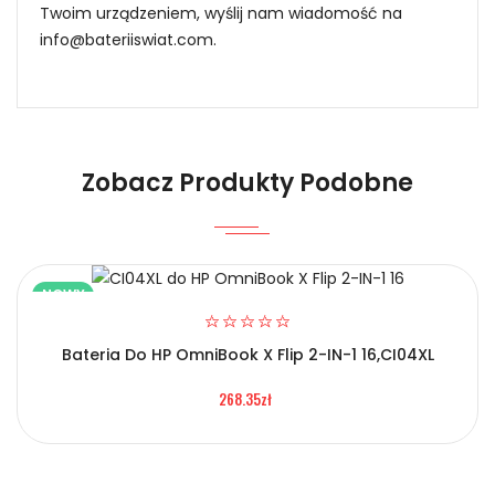
Twoim urządzeniem, wyślij nam wiadomość na
info@bateriiswiat.com
.
Jak mogę znaleźć odpowiednią Baterie do
Laptopów Asus ASUS Vivobook 15i 2023 Series: i5-
13500H?
Zobacz Produkty Podobne
1.Model urządzenia
Niezawodność i pewność
NOWY
Bateria Do HP OmniBook X Flip 2-IN-1 16,CI04XL
2.Numer produktu baterii
268.35zł
Certyfikaty bezpieczeństwa i zgodności
Bateria Asus ASUS Vivobook 15i 2023 Series: i5-13500H