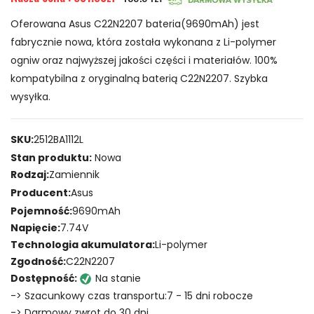
Oferowana Asus C22N2207 bateria(9690mAh) jest
fabrycznie nowa, która została wykonana z Li-polymer
ogniw oraz najwyższej jakości części i materiałów. 100%
kompatybilna z oryginalną baterią C22N2207. Szybka
wysyłka.
SKU:
2512BA1112L
Stan produktu:
Nowa
Rodzaj:
Zamiennik
Producent:
Asus
Pojemność:
9690mAh
Napięcie:
7.74V
Technologia akumulatora:
Li-polymer
Zgodność:
C22N2207
Dostępność:
Na stanie
-> Szacunkowy czas transportu:7 - 15 dni robocze
-> Darmowy zwrot do 30 dni