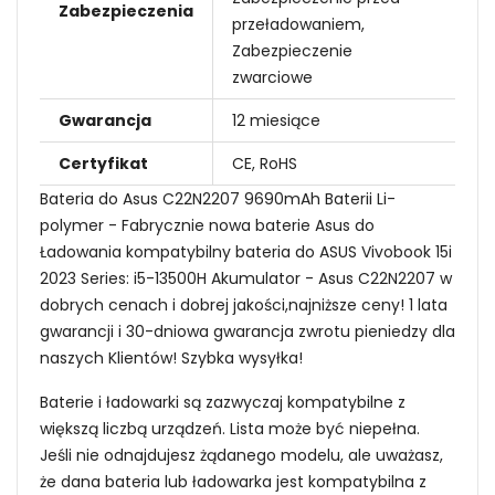
Zabezpieczenia
przeładowaniem,
Zabezpieczenie
zwarciowe
Gwarancja
12 miesiące
Certyfikat
CE, RoHS
Bateria do Asus C22N2207 9690mAh Baterii Li-
polymer - Fabrycznie nowa baterie Asus do
Ładowania kompatybilny bateria do ASUS Vivobook 15i
2023 Series: i5-13500H Akumulator - Asus C22N2207 w
dobrych cenach i dobrej jakości,najniższe ceny! 1 lata
gwarancji i 30-dniowa gwarancja zwrotu pieniedzy dla
naszych Klientów! Szybka wysyłka!
Baterie i ładowarki są zazwyczaj kompatybilne z
większą liczbą urządzeń. Lista może być niepełna.
Jeśli nie odnajdujesz żądanego modelu, ale uważasz,
że dana bateria lub ładowarka jest kompatybilna z