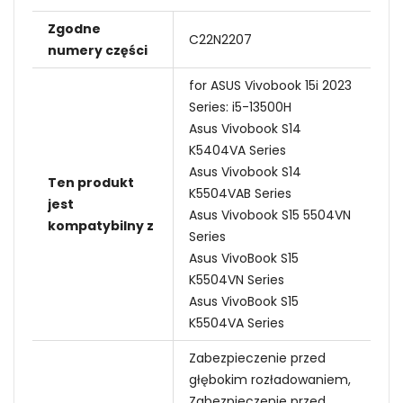
Zgodne
C22N2207
numery części
for ASUS Vivobook 15i 2023
Series: i5-13500H
Asus Vivobook S14
K5404VA Series
Asus Vivobook S14
Ten produkt
K5504VAB Series
jest
Asus Vivobook S15 5504VN
kompatybilny z
Series
Asus VivoBook S15
K5504VN Series
Asus VivoBook S15
K5504VA Series
Zabezpieczenie przed
głębokim rozładowaniem,
Zabezpieczenie przed