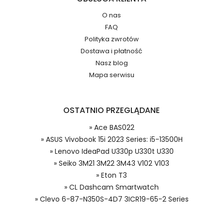
O nas
Jak przedłużyć żywotność Baterie do Laptopów
FAQ
ASUS Vivobook 15i 2023 Series: i5-13500H?
Polityka zwrotów
Numer produktu ładowarki
Dostawa i płatność
Nasz blog
Mapa serwisu
OSTATNIO PRZEGLĄDANE
Dzięki ochronie kupujących w
systemie PayPal możesz odzyskać
» Ace BAS022
całkowitą wartość zakupu, jeśli
Model urządzenia
» ASUS Vivobook 15i 2023 Series: i5-13500H
zakupiony przedmiot do Ciebie nie
» Lenovo IdeaPad U330p U330t U330
dotrze lub będzie się znacznie różnić
od opisu.
» Seiko 3M21 3M22 3M43 V102 V103
» Eton T3
» CL Dashcam Smartwatch
Numer produktu baterii
» Clevo 6-87-N350S-4D7 3ICR19-65-2 Series
Asus ASUS Vivobook 15i 2023 Series: i5-
13500H bateria, ASUS Vivobook 15i 2023 Series: i5-