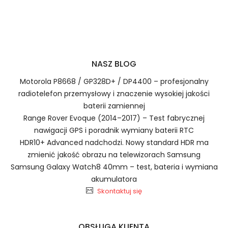
Numer produktu ładowarki
Prawo zwrotu w ciągu 30 dni
Jak naładować Baterie do Laptopów Asus ASUS
NASZ BLOG
Vivobook 15i 2023 Series: i5-13500H?
Motorola P8668 / GP328D+ / DP4400 – profesjonalny
radiotelefon przemysłowy i znaczenie wysokiej jakości
baterii zamiennej
1.Model urządzenia
Range Rover Evoque (2014–2017) – Test fabrycznej
Szybka dostawa
nawigacji GPS i poradnik wymiany baterii RTC
HDR10+ Advanced nadchodzi. Nowy standard HDR ma
zmienić jakość obrazu na telewizorach Samsung
Samsung Galaxy Watch8 40mm – test, bateria i wymiana
Baterie do Laptopów Asus ASUS
akumulatora
Vivobook 15i 2023 Series: i5-13500H
2.Numer produktu baterii
Skontaktuj się
OBSŁUGA KLIENTA