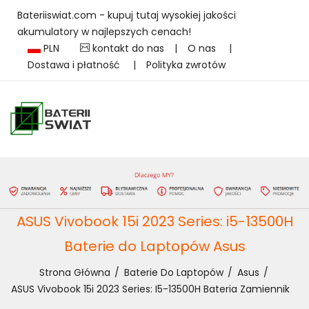
Bateriiswiat.com - kupuj tutaj wysokiej jakości
akumulatory w najlepszych cenach!
PLN
kontakt do nas
|
O nas
|
Dostawa i płatność
|
Polityka zwrotów
ASUS Vivobook 15i 2023 Series: i5-13500H
Baterie do Laptopów Asus
Strona Główna
Baterie Do Laptopów
Asus
ASUS Vivobook 15i 2023 Series: I5-13500H Bateria Zamiennik