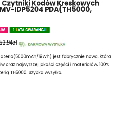
o Czytniki Kodów Kreskowych
ot MV-IDP5204 PDA(TH5000,
53.94zł
bateria(5000mAh/19Wh) jest fabrycznie nowa, która
w oraz najwyższej jakości części i materiałów. 100%
terią TH5000. Szybka wysyłka.