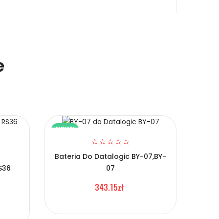
e
NOWY
NOW
Bateria Do Datalogic BY-07,BY-
S36
07
Bat
0
PM9
343.15zł