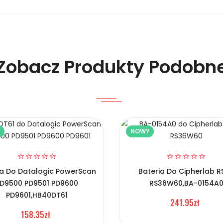
Czytniki Kodów Kreskowych Hikvision TH5000?
Zobacz Produkty Podobn
Y
NOWY
Kreskowych Hikvision TH5000?
ia Do Datalogic PowerScan
Bateria Do Cipherlab R
D9500 PD9501 PD9600
RS36W60,BA-0154A
PD9601,HB40DT61
241.95zł
158.35zł