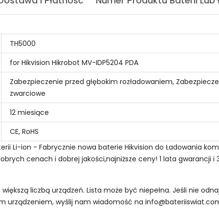
Dostawa I Płatność
Numer Produktu Baterii Lub
TH5000
for Hikvision Hikrobot MV-IDP5204 PDA
Zabezpieczenie przed głębokim rozładowaniem, Zabezpiecze
zwarciowe
12 miesiące
CE, RoHS
ii Li-ion - Fabrycznie nowa baterie Hikvision do Ładowania komp
brych cenach i dobrej jakości,najniższe ceny! 1 lata gwarancji 
z większą liczbą urządzeń. Lista może być niepełna. Jeśli nie od
oim urządzeniem, wyślij nam wiadomość na
info@bateriiswiat.co