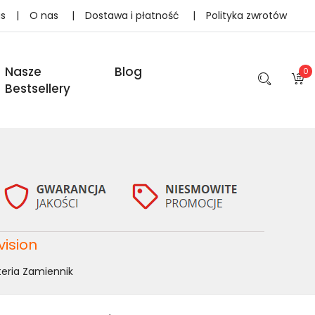
as
|
O nas
|
Dostawa i płatność
|
Polityka zwrotów
Nasze
Blog
0
Bestsellery
vision
eria Zamiennik