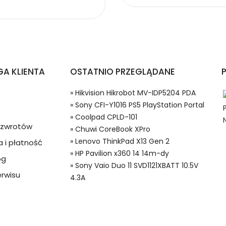
 Kreskowych Hikvision TH5000
niki Kodów Kreskowych Hikvision Hikrobot MV-IDP5204 PDA?
A KLIENTA
OSTATNIO PRZEGLĄDANE
» Hikvision Hikrobot MV-IDP5204 PDA
» Sony CFI-Y1016 PS5 PlayStation Portal
» Coolpad CPLD-101
a zwrotów
» Chuwi CoreBook XPro
» Lenovo ThinkPad X13 Gen 2
 i płatność
 w systemie PayPal możesz odzyskać całkowitą wartość za
» HP Pavilion x360 14 14m-dy
og
00 Baterie do Czytniki Kodów Kreskowych, Alternatywna bateria do
ze lub będzie się znacznie różnić od opisu.
» Sony Vaio Duo 11 SVD1121XBATT 10.5V
rwisu
4.3A