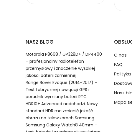
Baterie do Czytniki Kodów
2.Numer produktu baterii
Jak przedłużyć żywotność Baterie do Czyt
NASZ BLOG
OBSŁUG
Numer produktu ładowarki
Motorola P8668 / GP328D+ / DP4400
O nas
– profesjonalny radiotelefon
FAQ
przemysłowy i znaczenie wysokiej
Polityk
jakości baterii zamiennej
Range Rover Evoque (2014–2017) –
Dostawa
Model urządzenia
Dzięki ochronie kupujących
Test fabrycznej nawigacji GPS i
Nasz bl
Hikvision TH5000 bateria, TH50
przedmiot do Ciebie nie dotr
poradnik wymiany baterii RTC
IDP5204 PDA akumulator.
Mapa se
HDR10+ Advanced nadchodzi. Nowy
standard HDR ma zmienić jakość
Numer produktu baterii
obrazu na telewizorach Samsung
Samsung Galaxy Watch8 40mm –