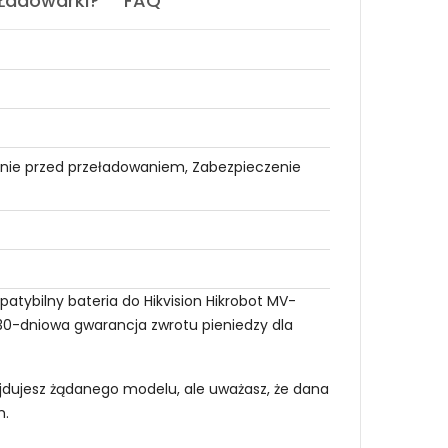
 Ładowarki?
FAQ
nie przed przeładowaniem, Zabezpieczenie
atybilny bateria do Hikvision Hikrobot MV-
i 30-dniowa gwarancja zwrotu pieniedzy dla
najdujesz żądanego modelu, ale uważasz, że dana
m
.