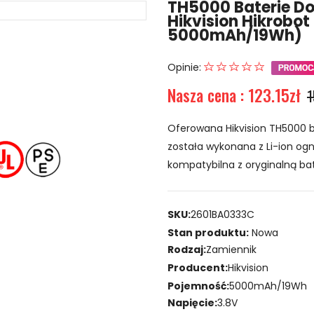
TH5000 Baterie D
Hikvision Hikrob
5000mAh/19Wh)
Opinie:
Nasza cena : 123.15zł
1
Oferowana Hikvision TH5000 
została wykonana z Li-ion ogni
kompatybilna z oryginalną ba
SKU:
2601BA0333C
Stan produktu:
Nowa
Rodzaj:
Zamiennik
Producent:
Hikvision
Pojemność:
5000mAh/19Wh
Napięcie:
3.8V