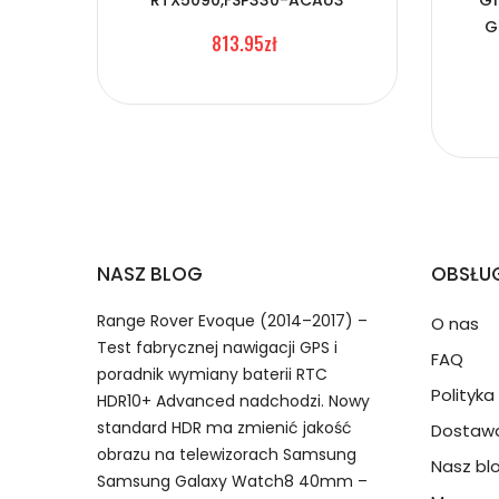
RTX5090,FSP330-ACAU3
G1
1.Model urządzenia
Zasilacz do Laptopa Dell 
G
813.95zł
2.Numer produktu baterii
Numer produktu ładowarki
NASZ BLOG
OBSŁUG
Range Rover Evoque (2014–2017) –
O nas
Test fabrycznej nawigacji GPS i
FAQ
poradnik wymiany baterii RTC
Model urządzenia
Dzięki ochronie kupujących
Polityk
HDR10+ Advanced nadchodzi. Nowy
przedmiot do Ciebie nie dotr
standard HDR ma zmienić jakość
Dostawa
obrazu na telewizorach Samsung
Nasz bl
Samsung Galaxy Watch8 40mm –
Numer produktu baterii