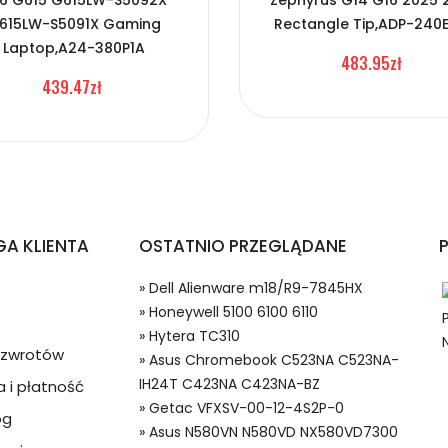
6 G615 G615LW-S5092X
Zephyrus G14 G16 2025 
DA330PM190
615LW-S5091X Gaming
Rectangle Tip,ADP-240
Laptop,A24-380P1A
483.95zł
439.47zł
A KLIENTA
OSTATNIO PRZEGLĄDANE
» Dell Alienware m18/R9-7845HX
» Honeywell 5100 6100 6110
» Hytera TC310
 w systemie PayPal możesz odzyskać całkowitą wartość za
a zwrotów
» Asus Chromebook C523NA C523NA-
ze lub będzie się znacznie różnić od opisu.
IH24T C423NA C423NA-BZ
 i płatność
» Getac VFXSV-00-12-4S2P-0
og
» Asus N580VN N580VD NX580VD7300