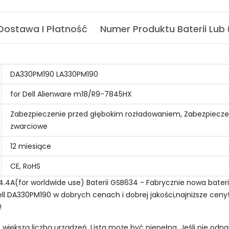
Dostawa I Płatność
Numer Produktu Baterii Lub
DA330PM190 LA330PM190
for Dell Alienware m18/R9-7845HX
Zabezpieczenie przed głębokim rozładowaniem, Zabezpiecze
zwarciowe
12 miesiące
CE, RoHS
.4A(for worldwide use) Baterii GSB634 - Fabrycznie nowa bater
l DA330PM190 w dobrych cenach i dobrej jakości,najniższe ceny!
!
z większą liczbą urządzeń. Lista może być niepełna. Jeśli nie od