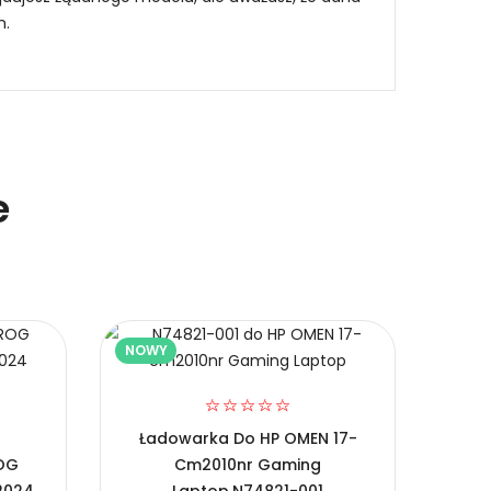
m
.
e
A330PM190,Dell Alienware m18/R9-7845HX
NOWY
NOW
Ładowarka Do HP OMEN 17-
Ład
OG
Cm2010nr Gaming
Bon