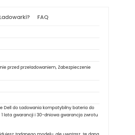
 Ładowarki?
FAQ
nie przed przeładowaniem, Zabezpieczenie
ie Dell do Ładowania kompatybilny bateria do
 1 lata gwarancji i 30-dniowa gwarancja zwrotu
najdujesz żądanego modelu, ale uważasz, że dana