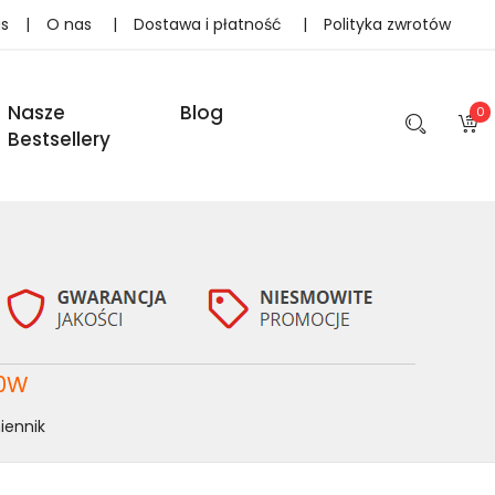
as
|
O nas
|
Dostawa i płatność
|
Polityka zwrotów
Nasze
Blog
0
Bestsellery
.0W
iennik