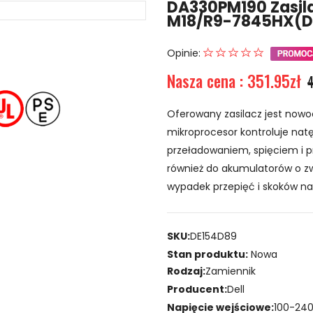
DA330PM190 Zasila
M18/R9-7845HX(D
Opinie:
Nasza cena : 351.95zł
Oferowany zasilacz jest nowo
mikroprocesor kontroluje natę
przeładowaniem, spięciem i p
również do akumulatorów o zw
wypadek przepięć i skoków na
SKU:
DE154D89
Stan produktu:
Nowa
Rodzaj:
Zamiennik
Producent:
Dell
Napięcie wejściowe:
100-240