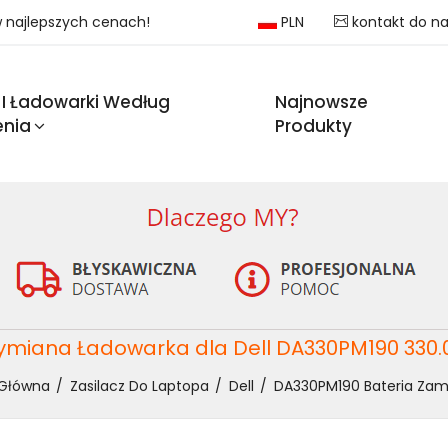
 w najlepszych cenach!
PLN
kontakt do n
 I Ładowarki Według
Najnowsze
enia
Produkty
miana Ładowarka dla Dell DA330PM190 330
 Główna
Zasilacz Do Laptopa
Dell
DA330PM190 Bateria Zam