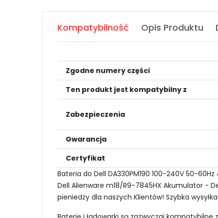
Kompatybilność
Opis Produktu
Zgodne numery części
Ten produkt jest kompatybilny z
Zabezpieczenia
Gwarancja
Certyfikat
Bateria do Dell DA330PM190 100-240V 50-60Hz 4
Dell Alienware m18/R9-7845HX Akumulator - Del
pieniedzy dla naszych Klientów! Szybka wysyłka
Baterie i ładowarki są zazwyczaj kompatybilne 