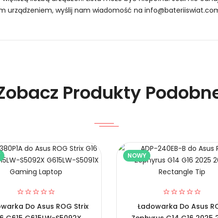
oim urządzeniem, wyślij nam wiadomość na
info@bateriiswiat.co
Zobacz Produkty Podobn
ilacz do Laptopa DA330PM190, Alternatywna Ładowarka do Dell D
Y
NOWY
warka Do Asus ROG Strix
Ładowarka Do Asus R