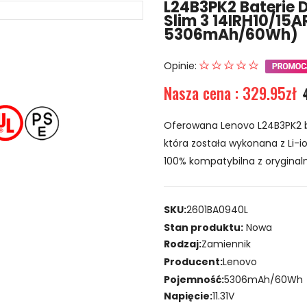
L24B3PK2 Baterie 
Slim 3 14IRH10/15
5306mAh/60Wh)
Opinie:
Nasza cena : 329.95zł
Oferowana Lenovo L24B3PK2 
która została wykonana z Li-io
100% kompatybilna z oryginaln
SKU:
2601BA0940L
Stan produktu:
Nowa
Rodzaj:
Zamiennik
Producent:
Lenovo
Pojemność:
5306mAh/60Wh
Napięcie:
11.31V