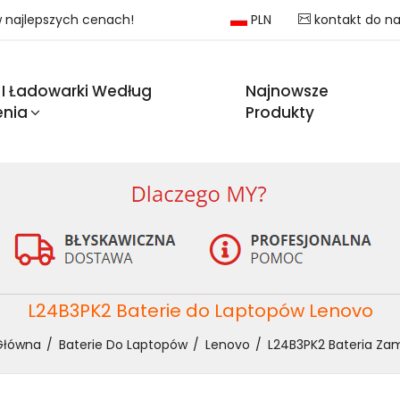
 w najlepszych cenach!
PLN
kontakt do n
 I Ładowarki Według
Najnowsze
enia
Produkty
L24B3PK2 Baterie do Laptopów Lenovo
Główna
Baterie Do Laptopów
Lenovo
L24B3PK2 Bateria Zam