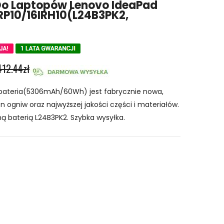
Do Laptopów Lenovo IdeaPad
ARP10/16IRH10(L24B3PK2,
412.44zł
bateria(5306mAh/60Wh) jest fabrycznie nowa,
n ogniw oraz najwyższej jakości części i materiałów.
ą baterią L24B3PK2. Szybka wysyłka.