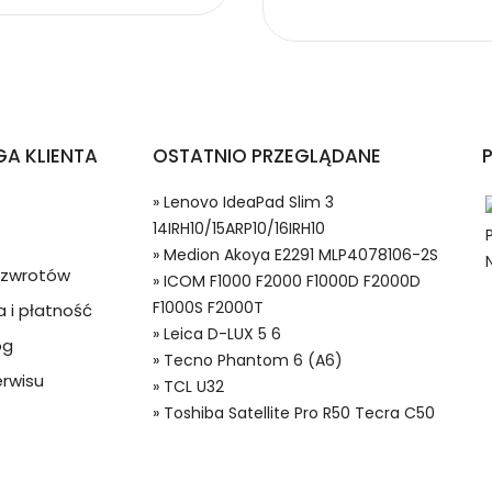
vo L24B3PK2
pów Lenovo IdeaPad Slim 3 14IRH10/15ARP10/16IRH10?
A KLIENTA
OSTATNIO PRZEGLĄDANE
» Lenovo IdeaPad Slim 3
14IRH10/15ARP10/16IRH10
» Medion Akoya E2291 MLP4078106-2S
a zwrotów
» ICOM F1000 F2000 F1000D F2000D
F1000S F2000T
 i płatność
 w systemie PayPal możesz odzyskać całkowitą wartość za
» Leica D-LUX 5 6
og
3PK2 Baterie do Laptopów, Alternatywna bateria do Lenovo L24B3
ze lub będzie się znacznie różnić od opisu.
» Tecno Phantom 6 (A6)
rwisu
» TCL U32
» Toshiba Satellite Pro R50 Tecra C50