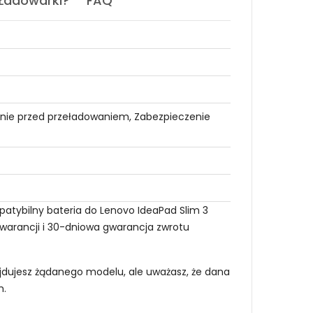
 Ładowarki?
FAQ
nie przed przeładowaniem, Zabezpieczenie
atybilny bateria do Lenovo IdeaPad Slim 3
 gwarancji i 30-dniowa gwarancja zwrotu
najdujesz żądanego modelu, ale uważasz, że dana
m
.