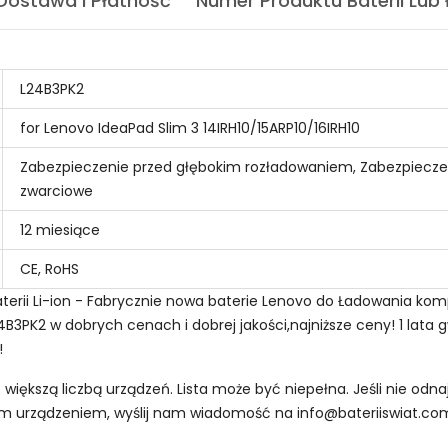
Dostawa I Płatność
Numer Produktu Baterii Lub
L24B3PK2
for Lenovo IdeaPad Slim 3 14IRH10/15ARP10/16IRH10
Zabezpieczenie przed głębokim rozładowaniem, Zabezpiecze
zwarciowe
12 miesiące
CE, RoHS
rii Li-ion - Fabrycznie nowa baterie Lenovo do Ładowania komp
4B3PK2 w dobrych cenach i dobrej jakości,najniższe ceny! 1 lata
!
z większą liczbą urządzeń. Lista może być niepełna. Jeśli nie od
oim urządzeniem, wyślij nam wiadomość na
info@bateriiswiat.co