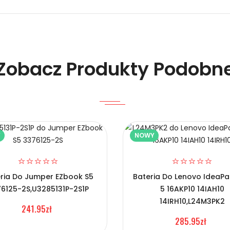
 Laptopów Lenovo L24B3PK2?
Zobacz Produkty Podobn
Y
NOWY
o L24B3PK2?
ria Do Jumper EZbook S5
Bateria Do Lenovo IdeaPa
6125-2S,U3285131P-2S1P
5 16AKP10 14IAH10
14IRH10,L24M3PK2
241.95zł
285.95zł