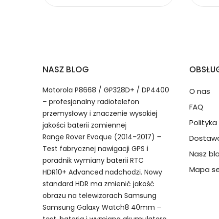
Baterie do Laptopów Leno
2.Numer produktu baterii
Jak przedłużyć żywotność Baterie do Lapto
NASZ BLOG
OBSŁUG
Numer produktu ładowarki
Motorola P8668 / GP328D+ / DP4400
O nas
– profesjonalny radiotelefon
FAQ
przemysłowy i znaczenie wysokiej
Polityk
jakości baterii zamiennej
Range Rover Evoque (2014–2017) –
Dostawa
Model urządzenia
Dzięki ochronie kupujących
Test fabrycznej nawigacji GPS i
Nasz bl
Lenovo L24B3PK2 bateria, L24B
przedmiot do Ciebie nie dotr
poradnik wymiany baterii RTC
14IRH10/15ARP10/16IRH10 akumulator.
Mapa se
HDR10+ Advanced nadchodzi. Nowy
standard HDR ma zmienić jakość
Numer produktu baterii
obrazu na telewizorach Samsung
Samsung Galaxy Watch8 40mm –