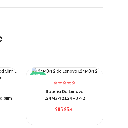
e
NOWY
NOW
Bateria Do Lenovo
d Slim
L24M3PF2,L24M3PF2
Bate
285.95zł