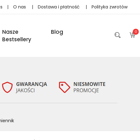
as
|
O nas
|
Dostawa i płatność
|
Polityka zwrotów
Nasze
Blog
0
Bestsellery
iennik