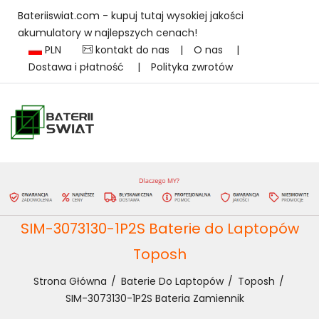
Bateriiswiat.com - kupuj tutaj wysokiej jakości
akumulatory w najlepszych cenach!
PLN
kontakt do nas
|
O nas
|
Dostawa i płatność
|
Polityka zwrotów
SIM-3073130-1P2S Baterie do Laptopów
Toposh
Strona Główna
Baterie Do Laptopów
Toposh
SIM-3073130-1P2S Bateria Zamiennik