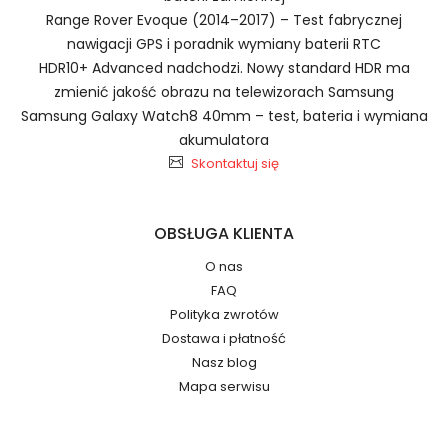
Range Rover Evoque (2014–2017) – Test fabrycznej
Szybka dostawa
nawigacji GPS i poradnik wymiany baterii RTC
HDR10+ Advanced nadchodzi. Nowy standard HDR ma
zmienić jakość obrazu na telewizorach Samsung
Samsung Galaxy Watch8 40mm – test, bateria i wymiana
Baterie do Laptopów Toposh
2.Numer produktu baterii
akumulatora
SIM-3073130-1P2S
Skontaktuj się
OBSŁUGA KLIENTA
Jak przedłużyć żywotność Baterie do Laptopów
O nas
Toposh Laptop M136 M188?
FAQ
Numer produktu ładowarki
Polityka zwrotów
Dostawa i płatność
Nasz blog
Mapa serwisu