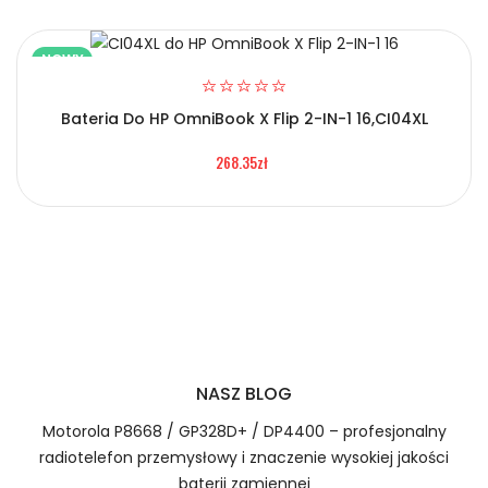
NOWY
Bateria Do HP OmniBook X Flip 2-IN-1 16,CI04XL
2.Numer produktu baterii
268.35zł
Certyfikaty bezpieczeństwa i zgodności
Bateria Toposh SIM-3073130-1P2S
Numer produktu ładowarki
Prawo zwrotu w ciągu 30 dni
Jak naładować Baterie do Laptopów Toposh
SIM-3073130-1P2S?
NASZ BLOG
Motorola P8668 / GP328D+ / DP4400 – profesjonalny
radiotelefon przemysłowy i znaczenie wysokiej jakości
1.Model urządzenia
baterii zamiennej