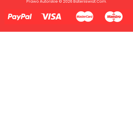
Prawo Autorskie © 2026 Bateriiswiat.com.
2.Numer produktu baterii
Płać jednym kontem. Wystarczy, że
dodasz dane swojej karty kredytowej
lub debetowej do swojego konta
PayPal albo doładujesz je
błyskawicznie ze swojego rachunku
bankowego.
1.Model urządzenia
2.Numer produktu baterii