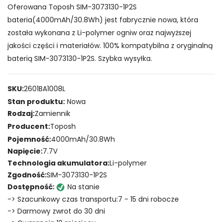
Oferowana Toposh SIM-3073130-1P2S
bateria(4000mAh/30.8Wh) jest fabrycznie nowa, która
została wykonana z Li-polymer ogniw oraz najwyższej
jakości części i materiałów. 100% kompatybilna z oryginalną
baterią SIM-3073130-1P2S. Szybka wysyłka.
SKU:
2601BA1008L
Stan produktu:
Nowa
Rodzaj:
Zamiennik
Producent:
Toposh
Pojemność:
4000mAh/30.8Wh
Napięcie:
7.7V
Technologia akumulatora:
Li-polymer
Zgodność:
SIM-3073130-1P2S
Dostępność:
Na stanie
-> Szacunkowy czas transportu:7 - 15 dni robocze
-> Darmowy zwrot do 30 dni