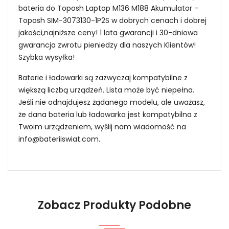
bateria do Toposh Laptop M136 M188 Akumulator -
Toposh SIM-3073130-1P2S w dobrych cenach i dobrej
jakości,najniższe ceny! 1 lata gwarancji i 30-dniowa
gwarancja zwrotu pieniedzy dla naszych Klientów!
Szybka wysyłka!
Baterie i ładowarki są zazwyczaj kompatybilne z
większą liczbą urządzeń. Lista może być niepełna.
Jeśli nie odnajdujesz żądanego modelu, ale uważasz,
że dana bateria lub ładowarka jest kompatybilna z
Twoim urządzeniem, wyślij nam wiadomość na
info@bateriiswiat.com
.
Jak mogę znaleźć odpowiednią Baterie do
Laptopów Toposh SIM-3073130-1P2S?
Zobacz Produkty Podobne
1.Model urządzenia
Niezawodność i pewność