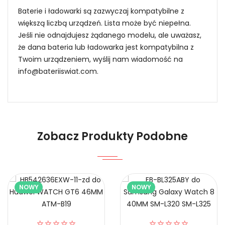
Baterie i ładowarki są zazwyczaj kompatybilne z
większą liczbą urządzeń. Lista może być niepełna.
Jeśli nie odnajdujesz żądanego modelu, ale uważasz,
że dana bateria lub ładowarka jest kompatybilna z
Twoim urządzeniem, wyślij nam wiadomość na
info@bateriiswiat.com
.
Jak mogę znaleźć odpowiednią Baterie do
Zegarków Xiaomi BW24?
Niezawodność i pewność
Zobacz Produkty Podobne
1.Model urządzenia
NOWY
NOWY
Certyfikaty bezpieczeństwa i zgodności
2.Numer produktu baterii