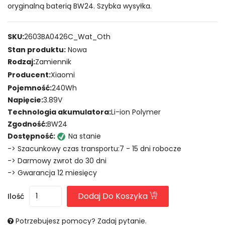
oryginalną baterią BW24. Szybka wysyłka.
SKU:
2603BA0426C_Wat_Oth
Stan produktu:
Nowa
Rodzaj:
Zamiennik
Producent:
Xiaomi
Pojemność:
240Wh
Napięcie:
3.89V
Technologia akumulatora:
Li-ion Polymer
Zgodność:
BW24
Dostępność:
Na stanie
-> Szacunkowy czas transportu:7 - 15 dni robocze
-> Darmowy zwrot do 30 dni
-> Gwarancja 12 miesięcy
Dodaj Do Koszyka
Ilość
Potrzebujesz pomocy? Zadaj pytanie.