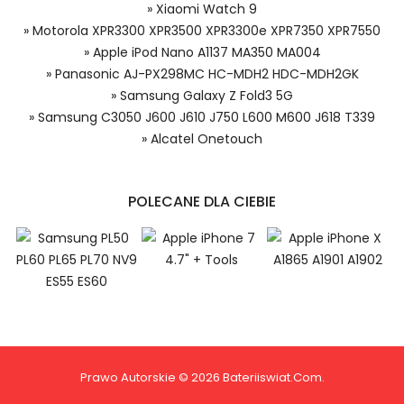
Xiaomi BW24 bateria, BW24 Baterie
» Xiaomi Watch 9
do Zegarków, Alternatywna bateria do Xiaomi
» Motorola XPR3300 XPR3500 XPR3300e XPR7350 XPR7550
BW24,Xiaomi Watch 9 akumulator.
» Apple iPod Nano A1137 MA350 MA004
» Panasonic AJ-PX298MC HC-MDH2 HDC-MDH2GK
» Samsung Galaxy Z Fold3 5G
» Samsung C3050 J600 J610 J750 L600 M600 J618 T339
» Alcatel Onetouch
Niezależnie od tego, czy kupujesz w
kraju, czy za granicą, nie pobieramy od
Ciebie żadnych opłat transakcyjnych*.
POLECANE DLA CIEBIE
Niewielką opłatę uiszcza jedynie
1.Model urządzenia
sprzedawca.
2.Numer produktu baterii
Prawo Autorskie © 2026 Bateriiswiat.com.
Płać jednym kontem. Wystarczy, że