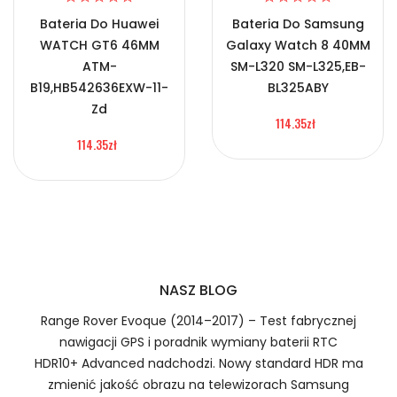
Bateria Do Huawei
Bateria Do Samsung
Bateria Xiaomi BW24
WATCH GT6 46MM
Galaxy Watch 8 40MM
ATM-
SM-L320 SM-L325,EB-
B19,HB542636EXW-11-
BL325ABY
Zd
Numer produktu ładowarki
114.35zł
Prawo zwrotu w ciągu 30 dni
114.35zł
Jak naładować Baterie do Zegarków Xiaomi
BW24?
1.Model urządzenia
Szybka dostawa
NASZ BLOG
Range Rover Evoque (2014–2017) – Test fabrycznej
nawigacji GPS i poradnik wymiany baterii RTC
Baterie do Zegarków Xiaomi
HDR10+ Advanced nadchodzi. Nowy standard HDR ma
BW24
zmienić jakość obrazu na telewizorach Samsung
2.Numer produktu baterii