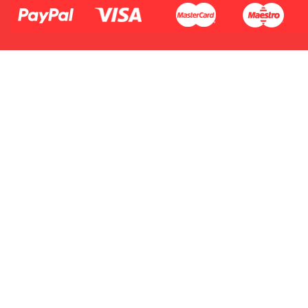
dodasz dane swojej karty kredytowej
lub debetowej do swojego konta
PayPal albo doładujesz je
błyskawicznie ze swojego rachunku
bankowego.
1.Model urządzenia
2.Numer produktu baterii
1.Model urządzenia