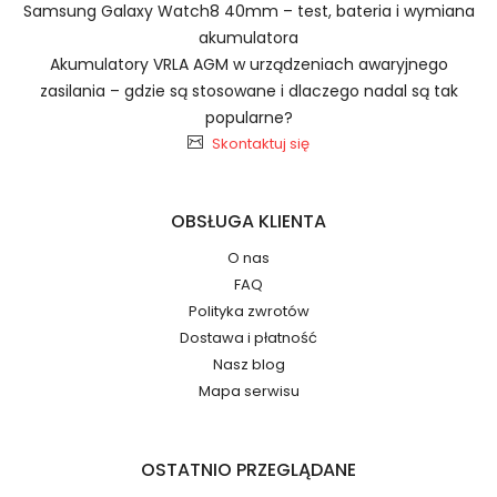
Samsung Galaxy Watch8 40mm – test, bateria i wymiana
akumulatora
Akumulatory VRLA AGM w urządzeniach awaryjnego
zasilania – gdzie są stosowane i dlaczego nadal są tak
Jak przedłużyć żywotność Baterie do Zegarków
popularne?
Xiaomi Watch 9?
Skontaktuj się
Numer produktu ładowarki
OBSŁUGA KLIENTA
O nas
FAQ
Polityka zwrotów
Dostawa i płatność
Nasz blog
Model urządzenia
Dzięki ochronie kupujących w
Mapa serwisu
systemie PayPal możesz odzyskać
całkowitą wartość zakupu, jeśli
zakupiony przedmiot do Ciebie nie
dotrze lub będzie się znacznie różnić
OSTATNIO PRZEGLĄDANE
od opisu.
Numer produktu baterii