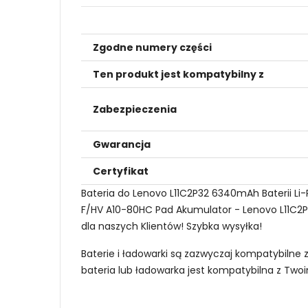
Zgodne numery części
Ten produkt jest kompatybilny z
Zabezpieczenia
Gwarancja
Certyfikat
Bateria do Lenovo L11C2P32 6340mAh Baterii L
F/HV A10-80HC Pad Akumulator - Lenovo L11C2P32
dla naszych Klientów! Szybka wysyłka!
Baterie i ładowarki są zazwyczaj kompatybilne 
bateria lub ładowarka jest kompatybilna z Tw
Jak mogę znaleźć odpowiednią Baterie do 