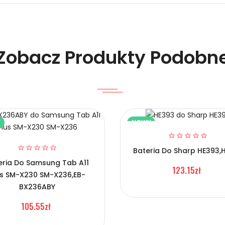
Zobacz Produkty Podobn
Y
NOWY
 L11C2P32?
Bateria Do Sharp HE393,
eria Do Samsung Tab A11
123.15zł
us SM-X230 SM-X236,EB-
BX236ABY
105.55zł
o L11C2P32