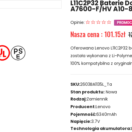
L11C2P32 Baterie 
A7600-F/HV A10-8
Opinie:
Nasza cena : 101.15zł
1
Oferowana Lenovo L11C2P32 b
została wykonana z Li-Polymer
100% kompatybilna z oryginaln
SKU:
2603BA1135L_Ta
Stan produktu:
Nowa
Rodzaj:
Zamiennik
Producent:
Lenovo
Pojemność:
6340mAh
Napięcie:
3.7V
Technologia akumulatora: