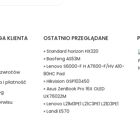
etów Lenovo S6000-F H A7600-F/HV A10-80HC Pad?
A KLIENTA
OSTATNIO PRZEGLĄDANE
» Standard horizon HX320
» Baofeng AS53M
» Lenovo S6000-F H A7600-F/HV A10-
a zwrotów
80HC Pad
» Hikvision GSP103450
 i płatność
 w systemie PayPal możesz odzyskać całkowitą wartość za
» Asus ZenBook Pro 16X OLED
og
P32 Baterie do Tabletów , Alternatywna bateria do Lenovo L11C
ze lub będzie się znacznie różnić od opisu.
UX7602ZM
rwisu
» Lenovo L21M3PE1 L21C3PE1 L21D3PE1
» Landi E570