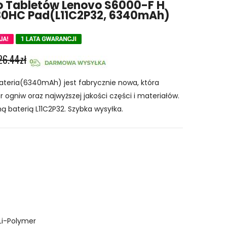
Do Tabletów Lenovo S6000-F H
0HC Pad(L11C2P32, 6340mAh)
26.44zł
ateria(6340mAh) jest fabrycznie nowa, która
 ogniw oraz najwyższej jakości części i materiałów.
ą baterią L11C2P32. Szybka wysyłka.
Li-Polymer