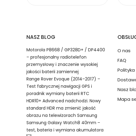
2.Numer produktu baterii
Jak przedłużyć żywotność Baterie do Tabl
NASZ BLOG
OBSŁUG
Numer produktu ładowarki
Motorola P8668 / GP328D+ / DP4400
O nas
– profesjonalny radiotelefon
FAQ
przemysłowy i znaczenie wysokiej
Polityk
jakości baterii zamiennej
Range Rover Evoque (2014–2017) –
Dostawa
Model urządzenia
Dzięki ochronie kupujących
Test fabrycznej nawigacji GPS i
Nasz bl
Lenovo L11C2P32 bateria, L11C2
przedmiot do Ciebie nie dotr
poradnik wymiany baterii RTC
akumulator.
Mapa se
HDR10+ Advanced nadchodzi. Nowy
standard HDR ma zmienić jakość
Numer produktu baterii
obrazu na telewizorach Samsung
Samsung Galaxy Watch8 40mm –
test, bateria i wymiana akumulatora