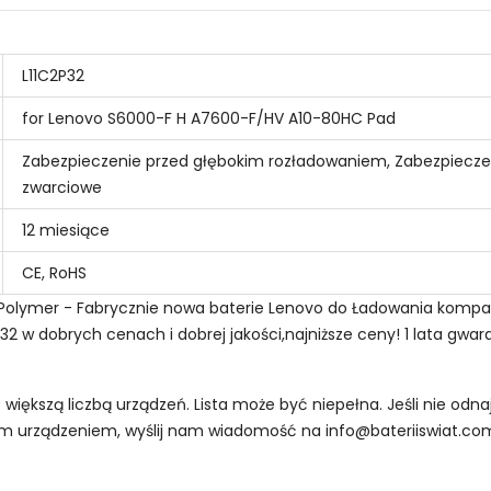
L11C2P32
for Lenovo S6000-F H A7600-F/HV A10-80HC Pad
Zabezpieczenie przed głębokim rozładowaniem, Zabezpiecze
zwarciowe
12 miesiące
CE, RoHS
i-Polymer - Fabrycznie nowa baterie Lenovo do Ładowania kompa
 w dobrych cenach i dobrej jakości,najniższe ceny! 1 lata gwar
z większą liczbą urządzeń. Lista może być niepełna. Jeśli nie od
oim urządzeniem, wyślij nam wiadomość na
info@bateriiswiat.co
Tabletów Lenovo L11C2P32?