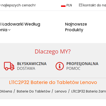
 w najlepszych cenach!
PLN
kontakt do n
 I Ładowarki Według
Najnowsze
enia
Produkty
L11C2P32 Baterie do Tabletów Lenovo
 Główna
Baterie Do Tabletów
Lenovo
L11C2P32 Bateria Zam