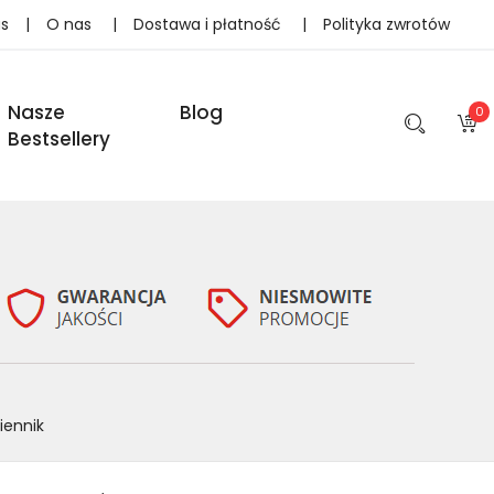
as
|
O nas
|
Dostawa i płatność
|
Polityka zwrotów
Nasze
Blog
0
Bestsellery
iennik