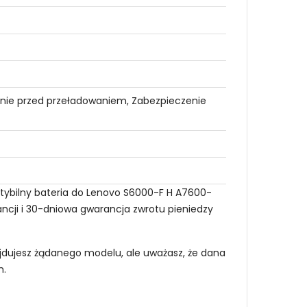
nie przed przeładowaniem, Zabezpieczenie
tybilny bateria do Lenovo S6000-F H A7600-
ancji i 30-dniowa gwarancja zwrotu pieniedzy
najdujesz żądanego modelu, ale uważasz, że dana
m
.