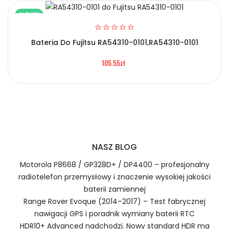
NOWY
Bateria Do Fujitsu RA54310-0101,RA54310-0101
2.Numer produktu baterii
105.55zł
Certyfikaty bezpieczeństwa i zgodności
Bateria OPPO Oppo Realme Note 70T
Numer produktu ładowarki
Prawo zwrotu w ciągu 30 dni
NASZ BLOG
Jak naładować Baterie do Smartfonów i
Motorola P8668 / GP328D+ / DP4400 – profesjonalny
Telefonów OPPO Oppo Realme Note 70T?
radiotelefon przemysłowy i znaczenie wysokiej jakości
baterii zamiennej
Range Rover Evoque (2014–2017) – Test fabrycznej
nawigacji GPS i poradnik wymiany baterii RTC
1.Model urządzenia
HDR10+ Advanced nadchodzi. Nowy standard HDR ma