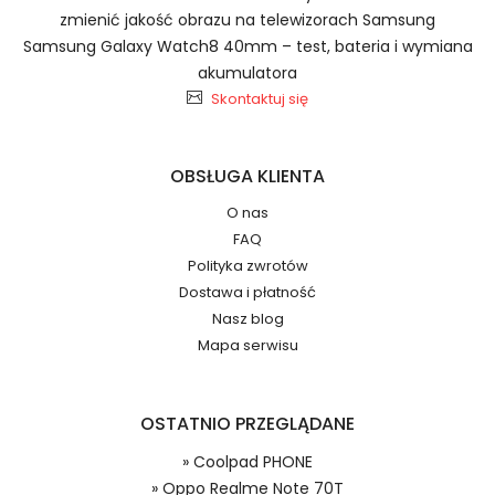
Szybka dostawa
zmienić jakość obrazu na telewizorach Samsung
Samsung Galaxy Watch8 40mm – test, bateria i wymiana
akumulatora
Skontaktuj się
Baterie do Smartfonów i
Telefonów OPPO Oppo Realme Note 70T
2.Numer produktu baterii
OBSŁUGA KLIENTA
O nas
FAQ
Polityka zwrotów
Dostawa i płatność
Jak przedłużyć żywotność Baterie do
Nasz blog
Smartfonów i Telefonów Oppo Realme Note
Numer produktu ładowarki
Mapa serwisu
70T?
OSTATNIO PRZEGLĄDANE
» Coolpad PHONE
Dzięki ochronie kupujących w
» Oppo Realme Note 70T