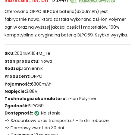
Oferowana OPPO BLPC69 bateria(6300mAh) jest
fabrycznie nowa, która została wykonana z Li-ion Polymer
ogniw oraz najwyższej jakości części i materiałów. 100%
kompatybilna z oryginalną baterią BLPC69. Szybka wysyłka.
SKU:
2604BA1164M_Te
Stan produktu:
Nowa
Rodzaj:
Zamiennik
Producent:
OPPO
Pojemność:
6300mAh
Napięcie:
3.88V
Technologia akumulatora:
Li-ion Polymer
Zgodność:
BLPC69
Dostępność:
Na stanie
-> Szacunkowy czas transportu:7 - 15 dni robocze
-> Darmowy zwrot do 30 dni
-> Gwarancja 12 miesięcy