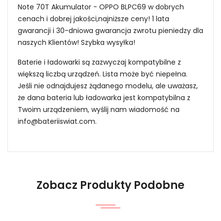
Note 70T Akumulator - OPPO BLPC69 w dobrych
cenach i dobrej jakości,najniższe ceny! 1 lata
gwarancji i 30-dniowa gwarancja zwrotu pieniedzy dla
naszych Klientów! Szybka wysyłka!
Baterie i ładowarki są zazwyczaj kompatybilne z
większą liczbą urządzeń. Lista może być niepełna.
Jeśli nie odnajdujesz żądanego modelu, ale uważasz,
że dana bateria lub ładowarka jest kompatybilna z
Twoim urządzeniem, wyślij nam wiadomość na
info@bateriiswiat.com
.
Jak mogę znaleźć odpowiednią Baterie do
Smartfonów i Telefonów OPPO Oppo Realme
Note 70T?
Zobacz Produkty Podobne
1.Model urządzenia
Niezawodność i pewność