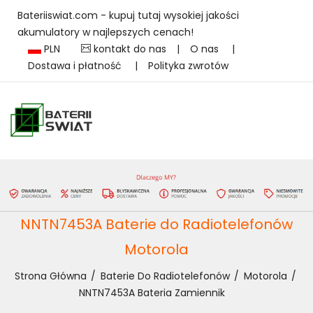
Bateriiswiat.com - kupuj tutaj wysokiej jakości
akumulatory w najlepszych cenach!
PLN
kontakt do nas
|
O nas
|
Dostawa i płatność
|
Polityka zwrotów
NNTN7453A Baterie do Radiotelefonów
Motorola
Strona Główna
Baterie Do Radiotelefonów
Motorola
NNTN7453A Bateria Zamiennik