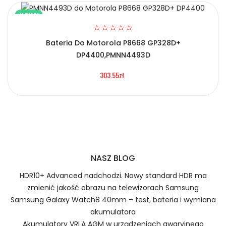
NOWY
Bateria Do Motorola P8668 GP328D+
2.Numer produktu baterii
DP4400,PMNN4493D
Certyfikaty bezpieczeństwa i zgodności
303.55zł
Bateria Motorola NNTN7453A
Numer produktu ładowarki
Prawo zwrotu w ciągu 30 dni
Jak naładować Baterie do Radiotelefonów
NASZ BLOG
Motorola NNTN7453A?
HDR10+ Advanced nadchodzi. Nowy standard HDR ma
zmienić jakość obrazu na telewizorach Samsung
Samsung Galaxy Watch8 40mm – test, bateria i wymiana
1.Model urządzenia
akumulatora
Akumulatory VRLA AGM w urządzeniach awaryjnego