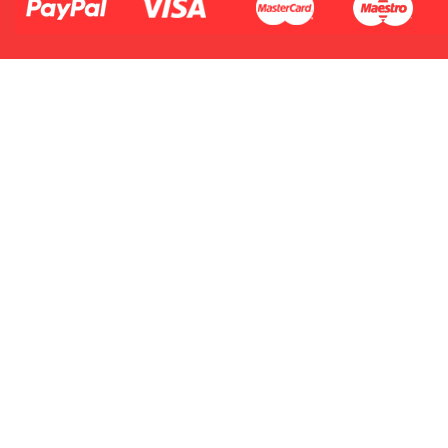
2.Numer produktu baterii
Płać jednym kontem. Wystarczy, że
dodasz dane swojej karty kredytowej
lub debetowej do swojego konta
PayPal albo doładujesz je
błyskawicznie ze swojego rachunku
bankowego.
1.Model urządzenia
2.Numer produktu baterii