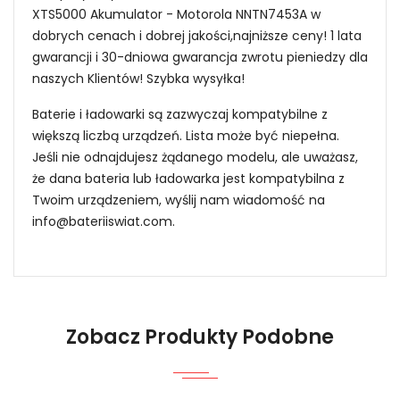
XTS5000 Akumulator - Motorola NNTN7453A w
dobrych cenach i dobrej jakości,najniższe ceny! 1 lata
gwarancji i 30-dniowa gwarancja zwrotu pieniedzy dla
naszych Klientów! Szybka wysyłka!
Baterie i ładowarki są zazwyczaj kompatybilne z
większą liczbą urządzeń. Lista może być niepełna.
Jeśli nie odnajdujesz żądanego modelu, ale uważasz,
że dana bateria lub ładowarka jest kompatybilna z
Twoim urządzeniem, wyślij nam wiadomość na
info@bateriiswiat.com
.
Jak mogę znaleźć odpowiednią Baterie do
Radiotelefonów Motorola NNTN7453A?
Zobacz Produkty Podobne
1.Model urządzenia
Niezawodność i pewność