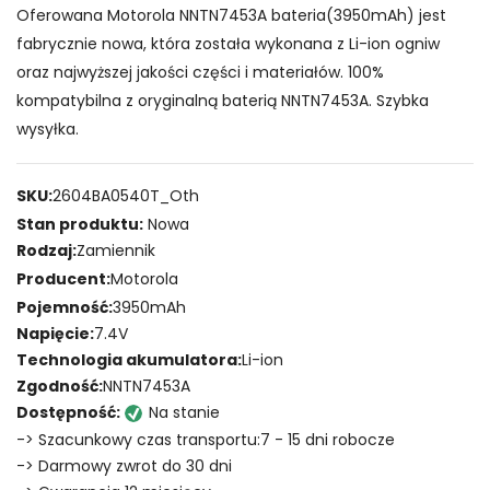
Oferowana Motorola NNTN7453A bateria(3950mAh) jest
fabrycznie nowa, która została wykonana z Li-ion ogniw
oraz najwyższej jakości części i materiałów. 100%
kompatybilna z oryginalną baterią NNTN7453A. Szybka
wysyłka.
SKU:
2604BA0540T_Oth
Stan produktu:
Nowa
Rodzaj:
Zamiennik
Producent:
Motorola
Pojemność:
3950mAh
Napięcie:
7.4V
Technologia akumulatora:
Li-ion
Zgodność:
NNTN7453A
Dostępność:
Na stanie
-> Szacunkowy czas transportu:7 - 15 dni robocze
-> Darmowy zwrot do 30 dni