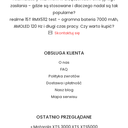
Szybka dostawa
zasilania – gdzie są stosowane i dlaczego nadal są tak
popularne?
realme 15T RMX5112 test – ogromna bateria 7000 mAh,
AMOLED 120 Hz i długi czas pracy. Czy warto kupić?
Baterie do Radiotelefonów
2.Numer produktu baterii
Skontaktuj się
Motorola NNTN7453A
OBSŁUGA KLIENTA
O nas
FAQ
Jak przedłużyć żywotność Baterie do
Numer produktu ładowarki
Polityka zwrotów
Radiotelefonów Motorola XTS 3000,XTS
Dostawa i płatność
XTS5000?
Nasz blog
Mapa serwisu
OSTATNIO PRZEGLĄDANE
Model urządzenia
Dzięki ochronie kupujących w
» Motorola XTS 3000,XTS XTS5000