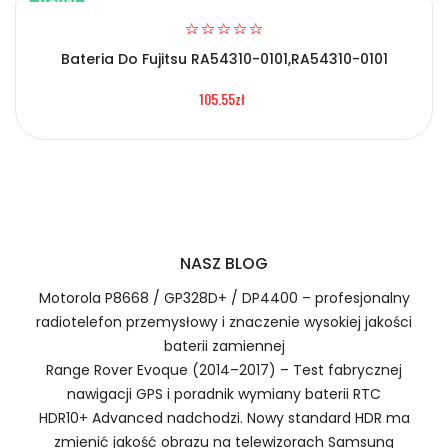
NOWY
Bateria Do Fujitsu RA54310-0101,RA54310-0101
Certyfikaty bezpieczeństwa i zgodności
2.Numer produktu baterii
105.55zł
Bateria Oukitel WP35
Numer produktu ładowarki
Prawo zwrotu w ciągu 30 dni
NASZ BLOG
Jak naładować Baterie do Smartfonów i
Telefonów Oukitel WP35?
Motorola P8668 / GP328D+ / DP4400 – profesjonalny
radiotelefon przemysłowy i znaczenie wysokiej jakości
baterii zamiennej
Range Rover Evoque (2014–2017) – Test fabrycznej
1.Model urządzenia
nawigacji GPS i poradnik wymiany baterii RTC
Szybka dostawa
HDR10+ Advanced nadchodzi. Nowy standard HDR ma
zmienić jakość obrazu na telewizorach Samsung