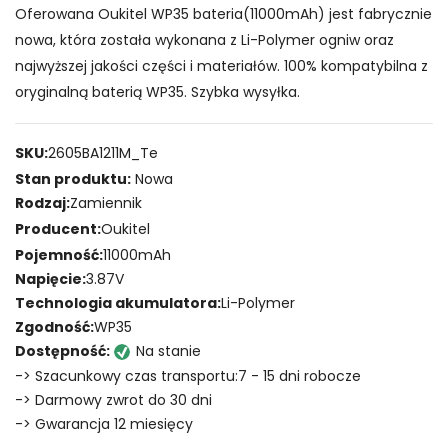
Oferowana Oukitel WP35 bateria(11000mAh) jest fabrycznie
nowa, która została wykonana z Li-Polymer ogniw oraz
najwyższej jakości części i materiałów. 100% kompatybilna z
oryginalną baterią WP35. Szybka wysyłka.
SKU:
2605BA1211M_Te
Stan produktu:
Nowa
Rodzaj:
Zamiennik
Producent:
Oukitel
Pojemność:
11000mAh
Napięcie:
3.87V
Technologia akumulatora:
Li-Polymer
Zgodność:
WP35
Dostępność:
Na stanie
-> Szacunkowy czas transportu:7 - 15 dni robocze
-> Darmowy zwrot do 30 dni
-> Gwarancja 12 miesięcy