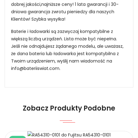
dobrej jakości,najniższe ceny! 1 lata gwarancji i 30-
dniowa gwarancja zwrotu pieniedzy dla naszych
Klientów! Szybka wysyłka!
Baterie i ładowarki są zazwyczaj kompatybilne z
większą liczbą urządzeń. Lista może być niepełna.
Jeśli nie odnajdujesz żądanego modelu, ale uważasz,
że dana bateria lub ładowarka jest kompatybilna z
Twoim urządzeniem, wyślij nam wiadomość na
info@bateriiswiat.com
.
Jak mogę znaleźć odpowiednią Baterie do
Smartfonów i Telefonów Oukitel WP35?
Niezawodność i pewność
Zobacz Produkty Podobne
1.Model urządzenia