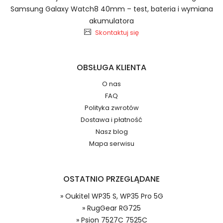
Samsung Galaxy Watch8 40mm – test, bateria i wymiana
Baterie do Smartfonów i
akumulatora
Telefonów Oukitel WP35
Skontaktuj się
2.Numer produktu baterii
OBSŁUGA KLIENTA
O nas
FAQ
Polityka zwrotów
Jak przedłużyć żywotność Baterie do
Numer produktu ładowarki
Dostawa i płatność
Smartfonów i Telefonów Oukitel WP35 S, WP35
Nasz blog
Pro 5G?
Mapa serwisu
OSTATNIO PRZEGLĄDANE
» Oukitel WP35 S, WP35 Pro 5G
Model urządzenia
Dzięki ochronie kupujących w
» RugGear RG725
systemie PayPal możesz odzyskać
» Psion 7527C 7525C