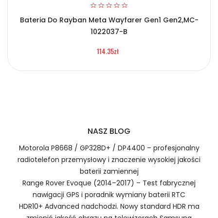
Bateria Do Rayban Meta Wayfarer Gen1 Gen2,MC-
2.Numer produktu baterii
1022037-B
Certyfikaty bezpieczeństwa i zgodności
114.35zł
Bateria Hikvision 605056-02
Numer produktu ładowarki
Prawo zwrotu w ciągu 30 dni
Jak naładować Kompatybilna Bateria Hikvision
NASZ BLOG
605056-02?
Motorola P8668 / GP328D+ / DP4400 – profesjonalny
radiotelefon przemysłowy i znaczenie wysokiej jakości
baterii zamiennej
1.Model urządzenia
Range Rover Evoque (2014–2017) – Test fabrycznej
nawigacji GPS i poradnik wymiany baterii RTC
Szybka dostawa
HDR10+ Advanced nadchodzi. Nowy standard HDR ma
zmienić jakość obrazu na telewizorach Samsung