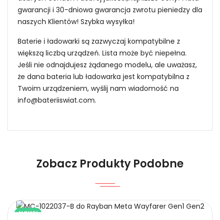
gwarancji i 30-dniowa gwarancja zwrotu pieniedzy dla
naszych Klientów! Szybka wysyłka!
Baterie i ładowarki są zazwyczaj kompatybilne z
większą liczbą urządzeń. Lista może być niepełna.
Jeśli nie odnajdujesz żądanego modelu, ale uważasz,
że dana bateria lub ładowarka jest kompatybilna z
Twoim urządzeniem, wyślij nam wiadomość na
info@bateriiswiat.com
.
Jak mogę znaleźć odpowiednią Kompatybilna
Bateria Hikvision 605056-02?
Zobacz Produkty Podobne
1.Model urządzenia
Niezawodność i pewność
NOWY