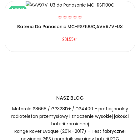
NOWY
Bateria Do Panasonic MC-RSF100C,AVV97V-U3
2.Numer produktu baterii
281.55zł
Certyfikaty bezpieczeństwa i zgodności
Bateria Tcbest BA230549
Numer produktu ładowarki
Prawo zwrotu w ciągu 30 dni
Jak naładować Baterie do Robota
NASZ BLOG
Odkurzającego Tcbest BA230549?
Motorola P8668 / GP328D+ / DP4400 – profesjonalny
radiotelefon przemysłowy i znaczenie wysokiej jakości
baterii zamiennej
1.Model urządzenia
Range Rover Evoque (2014–2017) – Test fabrycznej
nawigacji GPS i poradnik wymiany baterii RTC