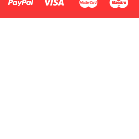
2.Numer produktu baterii
Płać jednym kontem. Wystarczy, że
dodasz dane swojej karty kredytowej
lub debetowej do swojego konta
PayPal albo doładujesz je
błyskawicznie ze swojego rachunku
bankowego.
1.Model urządzenia
2.Numer produktu baterii