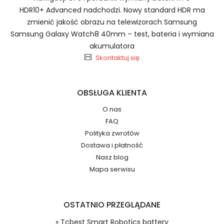
Szybka dostawa
HDR10+ Advanced nadchodzi. Nowy standard HDR ma
zmienić jakość obrazu na telewizorach Samsung
Samsung Galaxy Watch8 40mm – test, bateria i wymiana
akumulatora
Baterie do Robota
2.Numer produktu baterii
Skontaktuj się
Odkurzającego Tcbest BA230549
OBSŁUGA KLIENTA
O nas
FAQ
Jak przedłużyć żywotność Baterie do Robota
Numer produktu ładowarki
Polityka zwrotów
Odkurzającego Tcbest Smart Robotics battery?
Dostawa i płatność
Nasz blog
Mapa serwisu
OSTATNIO PRZEGLĄDANE
Model urządzenia
Dzięki ochronie kupujących w
» Tcbest Smart Robotics battery