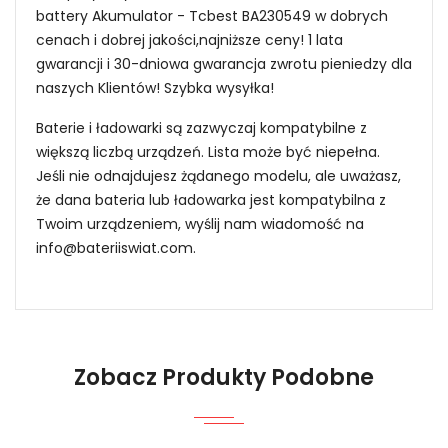
battery Akumulator - Tcbest BA230549 w dobrych
cenach i dobrej jakości,najniższe ceny! 1 lata
gwarancji i 30-dniowa gwarancja zwrotu pieniedzy dla
naszych Klientów! Szybka wysyłka!
Baterie i ładowarki są zazwyczaj kompatybilne z
większą liczbą urządzeń. Lista może być niepełna.
Jeśli nie odnajdujesz żądanego modelu, ale uważasz,
że dana bateria lub ładowarka jest kompatybilna z
Twoim urządzeniem, wyślij nam wiadomość na
info@bateriiswiat.com
.
Jak mogę znaleźć odpowiednią Baterie do
Robota Odkurzającego Tcbest BA230549?
Zobacz Produkty Podobne
1.Model urządzenia
Niezawodność i pewność