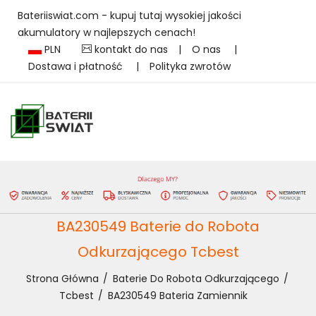
Bateriiswiat.com - kupuj tutaj wysokiej jakości
akumulatory w najlepszych cenach!
PLN
kontakt do nas
|
O nas
|
Dostawa i płatność
|
Polityka zwrotów
BA230549 Baterie do Robota
Odkurzającego Tcbest
Strona Główna
Baterie Do Robota Odkurzającego
Tcbest
BA230549 Bateria Zamiennik