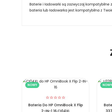
Baterie i ładowarki są zazwyczaj kompatybilne 
bateria lub ładowarka jest kompatybilna z Tw
Jak mogę znaleźć odpowiednią Baterie do
Niezawodność i pewność
1.Model urządzenia
Certyfikaty bezpieczeństwa i zgodności
2.Numer produktu baterii
Bateria Asus C41N2402
Prawo zwrotu w ciągu 30 dni
NOWY
NOW
Numer produktu ładowarki
Jak naładować Baterie do Laptopów Asus 
Bateria Do HP OmniBook X Flip
Bate
Szybka dostawa
2-IN-1 16,CI04XL
337