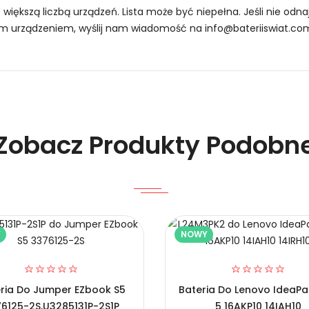
z większą liczbą urządzeń. Lista może być niepełna. Jeśli nie od
oim urządzeniem, wyślij nam wiadomość na
info@bateriiswiat.co
 Laptopów Asus C41N2402?
Zobacz Produkty Podobn
Y
NOWY
C41N2402?
ria Do Jumper EZbook S5
Bateria Do Lenovo IdeaPa
6125-2S,U3285131P-2S1P
5 16AKP10 14IAH10