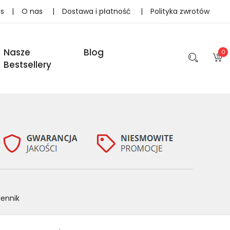
as
|
O nas
|
Dostawa i płatność
|
Polityka zwrotów
Nasze
Blog
0
Bestsellery
ennik