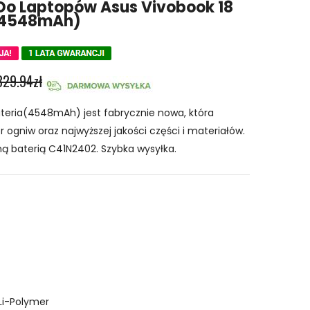
Do Laptopów Asus Vivobook 18
 4548mAh)
329.94zł
eria(4548mAh) jest fabrycznie nowa, która
 ogniw oraz najwyższej jakości części i materiałów.
ną baterią C41N2402. Szybka wysyłka.
Li-Polymer