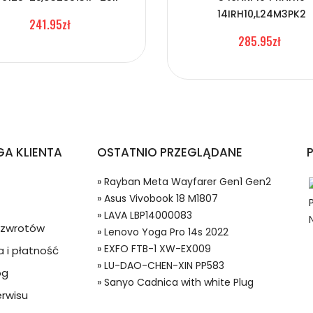
14IRH10,L24M3PK2
241.95zł
285.95zł
 C41N2402
opów Asus Vivobook 18 M1807?
A KLIENTA
OSTATNIO PRZEGLĄDANE
» Rayban Meta Wayfarer Gen1 Gen2
» Asus Vivobook 18 M1807
» LAVA LBP14000083
a zwrotów
» Lenovo Yoga Pro 14s 2022
» EXFO FTB-1 XW-EX009
 i płatność
 w systemie PayPal możesz odzyskać całkowitą wartość za
» LU-DAO-CHEN-XIN PP583
og
02 Baterie do Laptopów, Alternatywna bateria do Asus C41N2402
ze lub będzie się znacznie różnić od opisu.
» Sanyo Cadnica with white Plug
rwisu