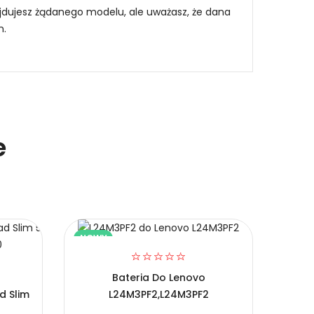
najdujesz żądanego modelu, ale uważasz, że dana
m
.
e
NOWY
NOW
Bateria Do Lenovo
d Slim
L24M3PF2,L24M3PF2
Bate