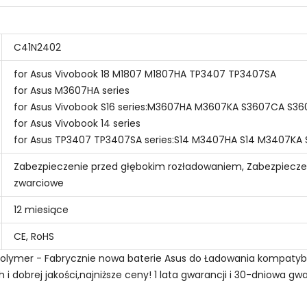
C41N2402
for Asus Vivobook 18 M1807 M1807HA TP3407 TP3407SA
for Asus M3607HA series
for Asus Vivobook S16 series:M3607HA M3607KA S3607CA S3
for Asus Vivobook 14 series
for Asus TP3407 TP3407SA series:S14 M3407HA S14 M3407KA
Zabezpieczenie przed głębokim rozładowaniem, Zabezpiecze
zwarciowe
12 miesiące
CE, RoHS
Polymer - Fabrycznie nowa baterie Asus do Ładowania kompatybi
dobrej jakości,najniższe ceny! 1 lata gwarancji i 30-dniowa gwa