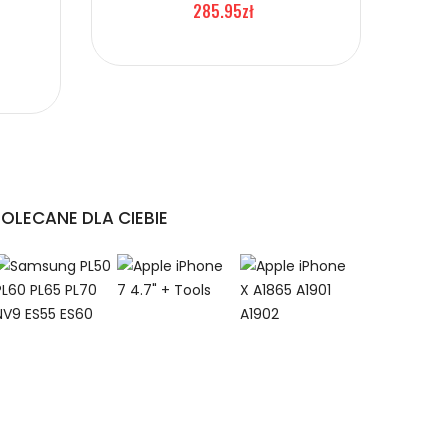
285.95zł
POLECANE DLA CIEBIE
kupu, jeśli zakupiony
,Asus Vivobook 18 M1807 akumulator.