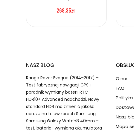
1.Model urządzenia
268.35zł
Baterie do Laptopów Asus
2.Numer produktu baterii
Jak przedłużyć żywotność Baterie do Lapt
NASZ BLOG
OBSŁUG
Numer produktu ładowarki
Range Rover Evoque (2014–2017) –
O nas
Test fabrycznej nawigacji GPS i
FAQ
poradnik wymiany baterii RTC
Polityk
HDR10+ Advanced nadchodzi. Nowy
standard HDR ma zmienić jakość
Dostawa
Model urządzenia
Dzięki ochronie kupujących
obrazu na telewizorach Samsung
Nasz bl
Asus C41N2402 bateria, C41N24
przedmiot do Ciebie nie dotr
Samsung Galaxy Watch8 40mm –
Mapa se
test, bateria i wymiana akumulatora