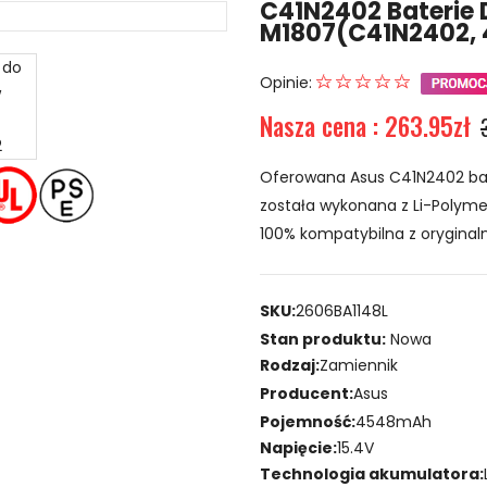
C41N2402 Baterie 
M1807(C41N2402,
Opinie:
Nasza cena : 263.95zł
Oferowana Asus C41N2402 bat
została wykonana z Li-Polymer
100% kompatybilna z oryginal
SKU:
2606BA1148L
Stan produktu:
Nowa
Rodzaj:
Zamiennik
Producent:
Asus
Pojemność:
4548mAh
Napięcie:
15.4V
Technologia akumulatora: