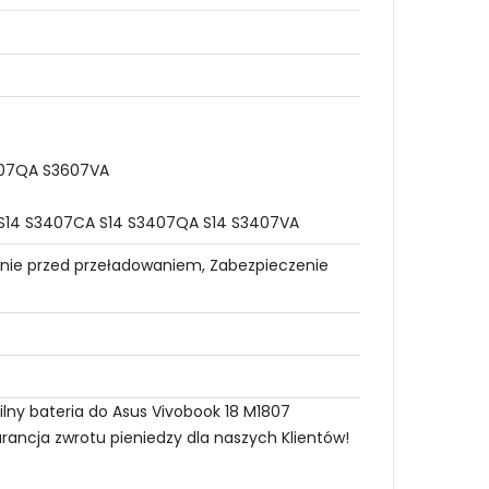
607QA S3607VA
 S14 S3407CA S14 S3407QA S14 S3407VA
nie przed przeładowaniem, Zabezpieczenie
lny bateria do Asus Vivobook 18 M1807
rancja zwrotu pieniedzy dla naszych Klientów!