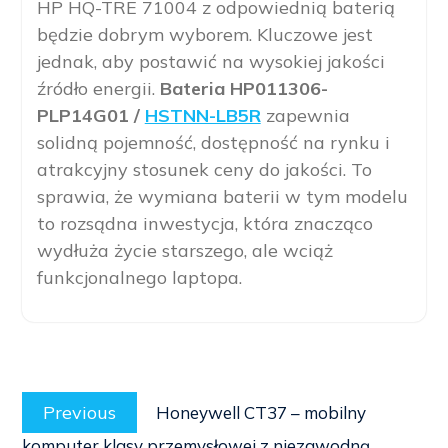
HP HQ-TRE 71004 z odpowiednią baterią
będzie dobrym wyborem. Kluczowe jest
jednak, aby postawić na wysokiej jakości
źródło energii.
Bateria HP011306-
PLP14G01 /
HSTNN-LB5R
zapewnia
solidną pojemność, dostępność na rynku i
atrakcyjny stosunek ceny do jakości. To
sprawia, że wymiana baterii w tym modelu
to rozsądna inwestycja, która znacząco
wydłuża życie starszego, ale wciąż
funkcjonalnego laptopa.
Post
Previous
navigation
Previous
Honeywell CT37 – mobilny
post:
komputer klasy przemysłowej z niezawodną