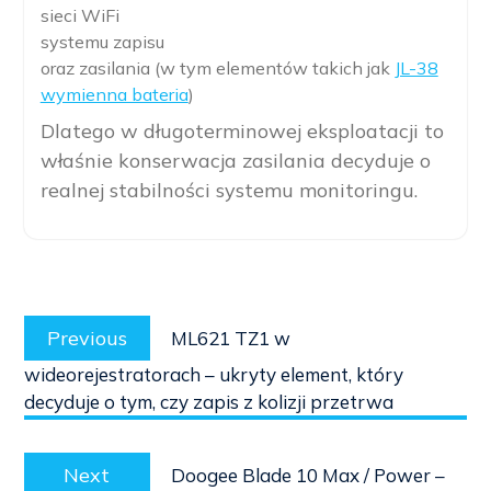
sieci WiFi
systemu zapisu
oraz zasilania (w tym elementów takich jak
JL-38
wymienna bateria
)
Dlatego w długoterminowej eksploatacji to
właśnie konserwacja zasilania decyduje o
realnej stabilności systemu monitoringu.
Post
Previous
navigation
Previous
ML621 TZ1 w
post:
wideorejestratorach – ukryty element, który
decyduje o tym, czy zapis z kolizji przetrwa
Next
Next
Doogee Blade 10 Max / Power –
post: