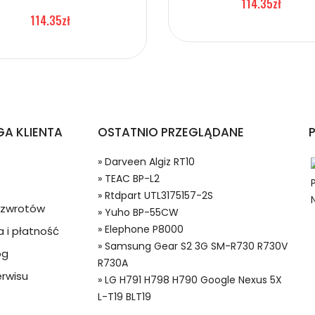
114.35zł
114.35zł
sung Samsung Gear S2 3G SM-R730 R730V R730A
arków Samsung Gear S2 3G SM-R730 R730V R730A?
A KLIENTA
OSTATNIO PRZEGLĄDANE
» Darveen Algiz RT10
» TEAC BP-L2
» Rtdpart UTL3175157-2S
a zwrotów
» Yuho BP-55CW
» Elephone P8000
 i płatność
 w systemie PayPal możesz odzyskać całkowitą wartość za
» Samsung Gear S2 3G SM-R730 R730V
og
M-R730 R730V R730A bateria, Samsung Gear S2 3G SM-R730 R73
ze lub będzie się znacznie różnić od opisu.
R730A
R730 R730V R730A,Samsung Gear S2 3G SM-R730 R730V R730A a
rwisu
» LG H791 H798 H790 Google Nexus 5X
L-T19 BLT19