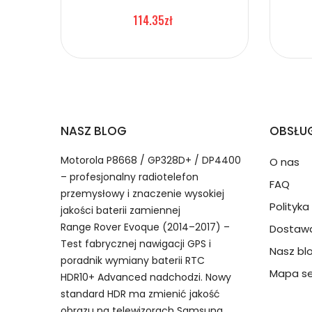
1.Model urządzenia
114.35zł
Baterie do Zegarków Sam
2.Numer produktu baterii
Jak przedłużyć żywotność Baterie do Zeg
NASZ BLOG
OBSŁUG
Numer produktu ładowarki
Motorola P8668 / GP328D+ / DP4400
O nas
– profesjonalny radiotelefon
FAQ
przemysłowy i znaczenie wysokiej
Polityk
jakości baterii zamiennej
Range Rover Evoque (2014–2017) –
Dostawa
Dzięki ochronie kupujących
Test fabrycznej nawigacji GPS i
Nasz bl
Samsung Samsung Gear S2 3G S
przedmiot do Ciebie nie dotr
Model urządzenia
poradnik wymiany baterii RTC
bateria do Samsung Samsung Gear S2 3G SM-
Mapa se
HDR10+ Advanced nadchodzi. Nowy
standard HDR ma zmienić jakość
obrazu na telewizorach Samsung
Numer produktu baterii