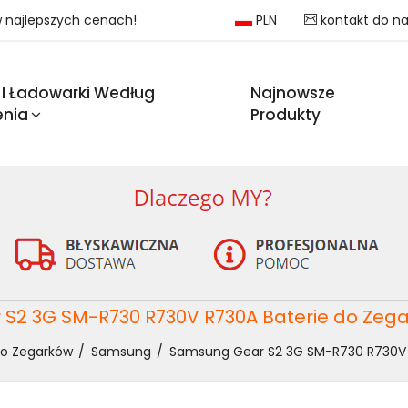
 w najlepszych cenach!
PLN
kontakt do n
 I Ładowarki Według
Najnowsze
enia
Produkty
S2 3G SM-R730 R730V R730A Baterie do Ze
Do Zegarków
Samsung
Samsung Gear S2 3G SM-R730 R730V 