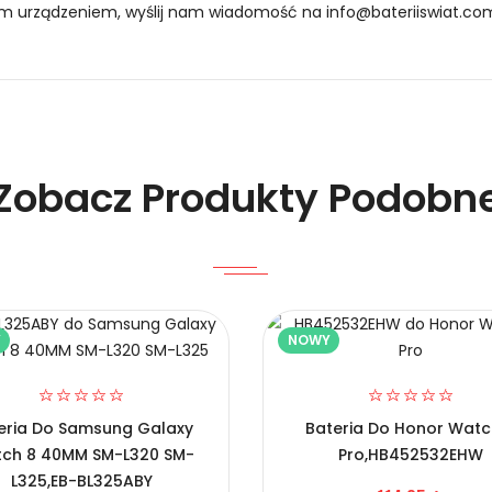
oim urządzeniem, wyślij nam wiadomość na
info@bateriiswiat.co
o Zegarków Samsung Samsung Gear S2 3G SM-R730 R730V R
Zobacz Produkty Podobn
0 R730V R730A
Y
NOWY
ung Samsung Gear S2 3G SM-R730 R730V R730A?
eria Do Samsung Galaxy
Bateria Do Honor Watc
ch 8 40MM SM-L320 SM-
Pro,HB452532EHW
L325,EB-BL325ABY