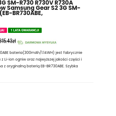
3G SM-R730 R730V R730A
ków Samsung Gear S2 3G SM-
(EB-BR730ABE,
315.43zł
ABE bateria(300mAh/1.14WH) jest fabrycznie
 Li-ion ogniw oraz najwyższej jakości części i
a z oryginalną baterią EB-BR730ABE. Szybka