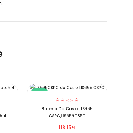
m
.
730A?
e
NOWY
NOW
Bateria Do Casio LIS665
h 4
CSPC,LIS665CSPC
Bate
46M
118.75zł