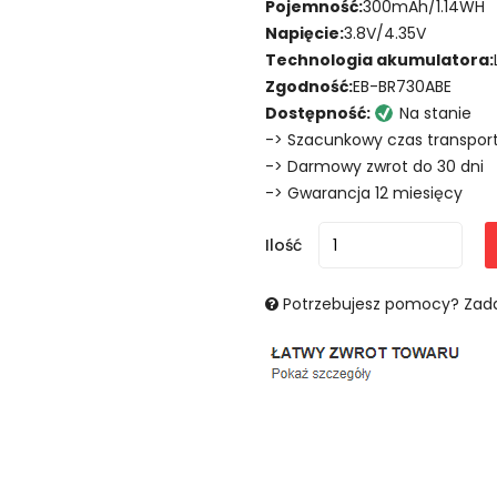
Pojemność:
300mAh/1.14WH
Napięcie:
3.8V/4.35V
Technologia akumulatora:
Zgodność:
EB-BR730ABE
Dostępność:
Na stanie
-> Szacunkowy czas transport
-> Darmowy zwrot do 30 dni
-> Gwarancja 12 miesięcy
Ilość
Potrzebujesz pomocy? Zada