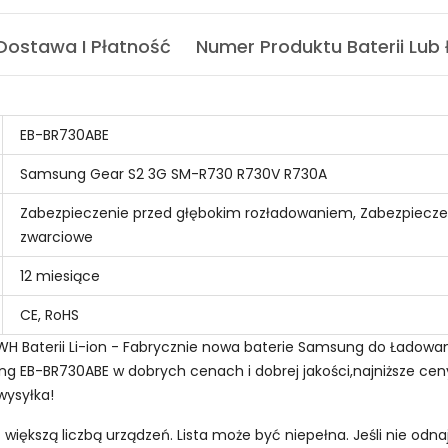
Dostawa I Płatność
Numer Produktu Baterii Lub
EB-BR730ABE
Samsung Gear S2 3G SM-R730 R730V R730A
Zabezpieczenie przed głębokim rozładowaniem, Zabezpiecze
zwarciowe
12 miesiące
CE, RoHS
H Baterii Li-ion - Fabrycznie nowa baterie Samsung do Ładowa
EB-BR730ABE w dobrych cenach i dobrej jakości,najniższe ceny!
wysyłka!
z większą liczbą urządzeń. Lista może być niepełna. Jeśli nie od