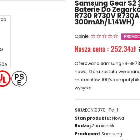
Samsung Gear S2 
Baterie Do Zegar
R730 R730V R730A
300mAh/1.14WH)
Opinie:
Nasza cena : 252.34zł
Oferowana Samsung EB-BR730
nowa, która została wykonana z
materiałów. 100% kompatybiln
wysyłka.
SKU:
ECN10370_Te_1
Stan produktu:
Nowa
Rodzaj:
Zamiennik
Producent:
Samsung