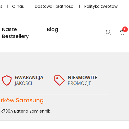
as
|
O nas
|
Dostawa i płatność
|
Polityka zwrotów
Nasze
Blog
0
Bestsellery
garków Samsung
R730A Bateria Zamiennik